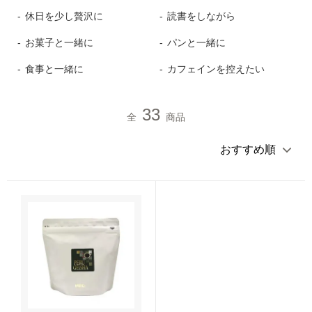
休日を少し贅沢に
読書をしながら
ブレンドコーヒー
デカフェについて
スペシャルティコーヒーとは
お菓子と一緒に
パンと一緒に
オーガニックコーヒー
サステイナブルコーヒーについて
食事と一緒に
カフェインを控えたい
ご利用ガイド
デカフェオーガニック（カフェインレス）
HIRO CERT認証農園について
33
お買い物方法
全
商品
大容量コーヒー豆
ハニープロセス
お問合わせ
ネルドリップアイスコーヒーのおいしさの理由
コーヒーの淹れ方について
ドリップコーヒー
ムービーコンテンツ
アイスコーヒー
HIRO TIMES コーヒーに関する情報をお届け
カフェオレベース