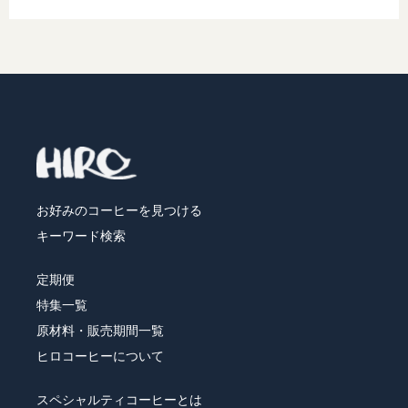
シュガー・フレッシュ・シロップ
コーヒー器具
ヒロオリジナルグッズ
お好みのコーヒーを見つける
キーワード検索
すべてのコーヒー豆から選ぶ
定期便
特集一覧
味わいで選ぶ
原材料・販売期間一覧
ヒロコーヒーについて
焙煎度で選ぶ
スペシャルティコーヒーとは