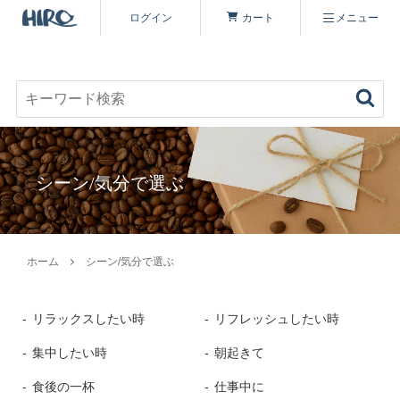
ログイン
カート
メニュー
お好みのコーヒーを見つける
キーワード検索
商品を探す
シーン/気分で選ぶ
コーヒーを楽しむ
ヒロコーヒー品質について
定期便
ホーム
シーン/気分で選ぶ
コーヒー豆（すべて）
いながわ焙煎工房について
特集 一覧
リラックスしたい時
リフレッシュしたい時
コーヒーマイスターセレクト
シーズナリティについて
原材料・販売期間一覧
集中したい時
朝起きて
シングルオリジン
食後の一杯
仕事中に
オーガニックコーヒーへのこだわり
ヒロコーヒーについて