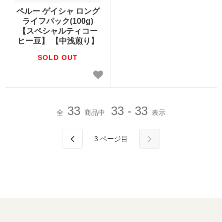
ペルー ゲイシャ ロング
オーガニック商品
ライフパック(100g)
【スペシャルティコー
ヒー豆】 【中浅煎り】
デカフェ（カフェインレス）商品
SOLD OUT
送料無料（コーヒー）
お試しセット（送料無料）
33
33 - 33
全
商品中
表示
まとめ買いディスカウント
3
ページ目
コーヒーギフト（すべて）
コーヒーマイスターセレクトギフト