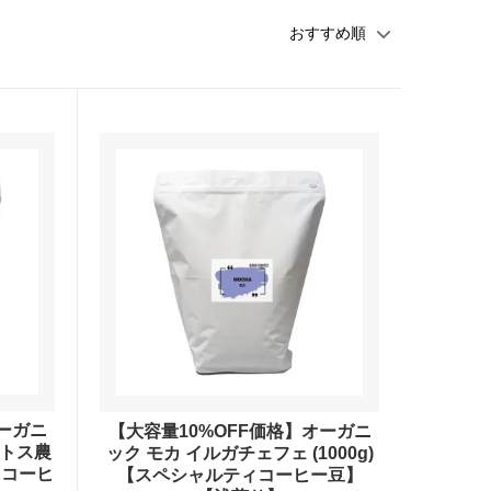
(受付時間 9時〜18時)
オーガニ
【大容量10%OFF価格】オーガニ
ントス農
ック モカ イルガチェフェ (1000g)
ィコーヒ
【スペシャルティコーヒー豆】