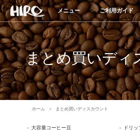
メニュー
ご利用ガイド
自家焙煎コーヒー豆
コーヒー商品
コーヒー豆（すべて）
ドリップコーヒー
まとめ買いディ
コーヒーマイスターセレクト
アイスコーヒー
シングルオリジン
カフェオレベース
ブレンドコーヒー
オーガニック商品
オーガニックコーヒー
デカフェ（カフェイン
ホーム
まとめ買いディスカウント
商品
デカフェオーガニック（カフ
ェインレス）
送料無料（コーヒー）
大容量コーヒー豆
ドリッ