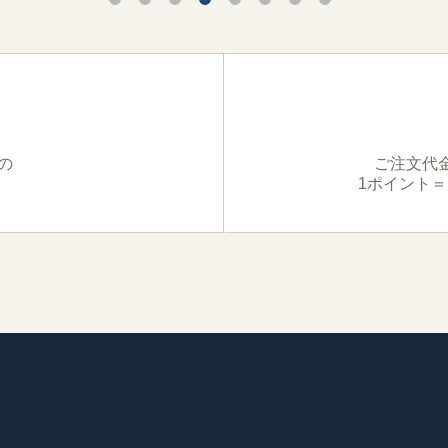
）の
ご注文代金
！
1ポイント