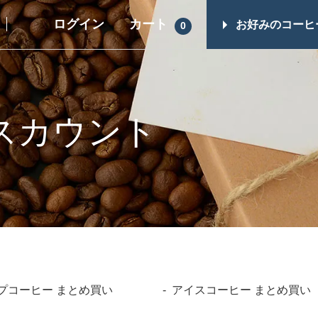
ログイン
カート
お好みのコーヒ
0
ギフト一覧
その他商品
スイーツ
コーヒーギフト（すべて）
スカウント
シュガー・フレ
コーヒーマイスターセレクト
ップ
ギフト
コーヒー器具
レギュラーコーヒーギフト
ヒロオリジナル
ドリップコーヒーギフト
レス）
スイーツギフト
スイーツとコーヒーギフト
プコーヒー まとめ買い
アイスコーヒー まとめ買い