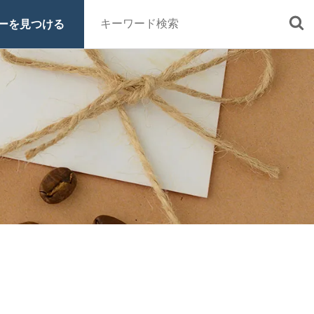
ーを見つける
■定期便
■特集 一覧
■原材料・販売期間一覧
ッシュ・シロ
ヒロコーヒーについて
スペシャルティコーヒーとは
オーガニックコーヒーへのこだわ
り
グッズ
ご利用ガイド
お買い物方法
電話注文はこちら
0120-16-1050