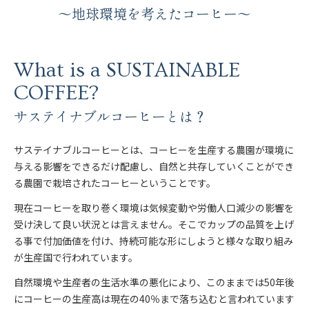
～地球環境を考えたコーヒー～
ブレンドコーヒー
デカフェについて
スペシャルティコーヒーとは
オーガニックコーヒー
What is a SUSTAINABLE
サステイナブルコーヒーについて
ご利用ガイド
COFFEE?
デカフェオーガニック（カフェインレス）
HIRO CERT認証農園について
お買い物方法
サステイナブルコーヒーとは？
大容量コーヒー豆
ハニープロセス
お問合わせ
サステイナブルコーヒーとは、コーヒーを生産する農園が環境に
与える影響をできるだけ配慮し、自然と共存していくことができ
ネルドリップアイスコーヒーのおいしさの理由
る農園で栽培されたコーヒーということです。
現在コーヒーを取り巻く環境は気候変動や労働人口減少の影響を
コーヒーの淹れ方について
受け決して良い状況とは言えません。そこでカップの品質を上げ
ドリップコーヒー
る事で付加価値を付け、持続可能な形にしようと様々な取り組み
ムービーコンテンツ
が生産国で行われています。
アイスコーヒー
HIRO TIMES コーヒーに関する情報をお届け
自然環境や生産者の生活水準の悪化により、このままでは50年後
にコーヒーの生産高は現在の40％まで落ち込むと言われています
カフェオレベース