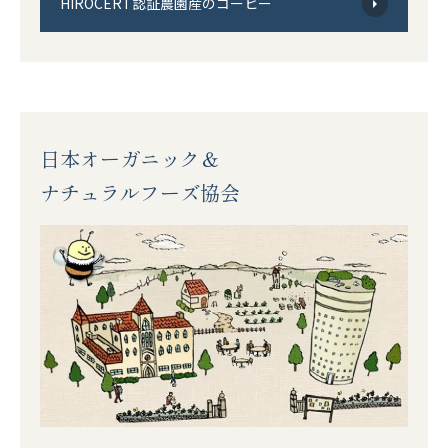
産地で選ぶ
HIROCERT認証農園産のコーヒー
こだわりで選ぶ
フレーバーから選ぶ
日本オーガニック＆
シーン/気分で選ぶ
ナチュラルフーズ協会
飲み方で選ぶ