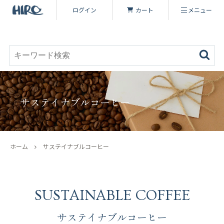
ログイン
カート
メニュー
お好みのコーヒーを見つける
キーワード検索
商品を探す
サステイナブルコーヒー
コーヒーを楽しむ
ヒロコーヒー品質について
定期便
ホーム
サステイナブルコーヒー
コーヒー豆（すべて）
いながわ焙煎工房について
特集 一覧
コーヒーマイスターセレクト
SUSTAINABLE COFFEE
シーズナリティについて
原材料・販売期間一覧
サステイナブルコーヒー
シングルオリジン
オーガニックコーヒーへのこだわり
ヒロコーヒーについて