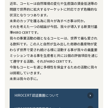
近年、コーヒーは自然環境の変化や生産国の賃金低迷等の
問題で世界的に拡大するマーケットに対応できず危機的な
シュガー・フレッシュ・シロップ
状況となりつつあります。
未来のカップを護る為に我々が為すべき事は何か。
コーヒー器具
それを考えた一つの結論が今回、我々が導入する新買付基
準HIRO CERTです。
ヒロオリジナルグッズ
我々の事業活動の礎となるコーヒーは、世界で最も愛され
る飲料です。この人と自然が生み出した奇跡の農産物が変
わらず世界で愛され続ける様に活動する事が我々の最重要
ミッションである事を生産者と共に21個の評価項目を通じ
て遵守する活動、それがHIRO CERTです。
今後もコーヒーを通じ多様性を保全するための活動に我々
すべてのコーヒー豆から選ぶ
は挑戦していきます。
未来は我々の手に。
味わいで選ぶ
HIROCERT認証農園について
焙煎度で選ぶ