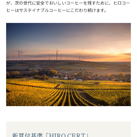
が、次の世代に安全でおいしいコーヒーを残すために、ヒロコー
ヒーはサステイナブルコーヒーにこだわり続けます。
オーガニック商品
デカフェ（カフェインレス）商品
送料無料（コーヒー）
お試しセット（送料無料）
まとめ買いディスカウント
コーヒーギフト（すべて）
新買付基準「HIRO CERT」
コーヒーマイスターセレクトギフト