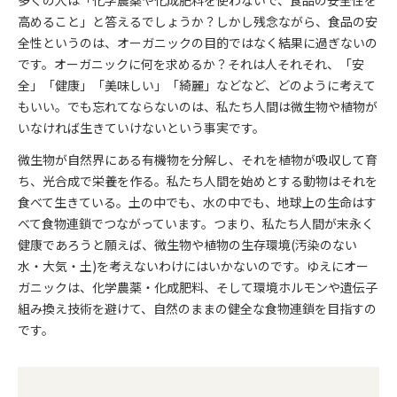
多くの人は「化学農薬や化成肥料を使わないで、食品の安全性を
高めること」と答えるでしょうか？しかし残念ながら、食品の安
全性というのは、オーガニックの目的ではなく結果に過ぎないの
です。オーガニックに何を求めるか？それは人それそれ、「安
全」「健康」「美味しい」「綺麗」などなど、どのように考えて
もいい。でも忘れてならないのは、私たち人間は微生物や植物が
いなければ生きていけないという事実です。
微生物が自然界にある有機物を分解し、それを植物が吸収して育
ち、光合成で栄養を作る。私たち人間を始めとする動物はそれを
食べて生きている。土の中でも、水の中でも、地球上の生命はす
べて食物連鎖でつながっています。つまり、私たち人間が末永く
健康であろうと願えば、微生物や植物の生存環境(汚染のない
水・大気・土)を考えないわけにはいかないのです。ゆえにオー
ガニックは、化学農薬・化成肥料、そして環境ホルモンや遺伝子
組み換え技術を避けて、自然のままの健全な食物連鎖を目指すの
です。