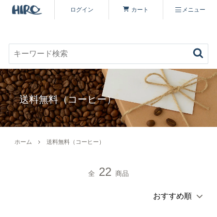
ログイン
カート
メニュー
お好みのコーヒーを見つける
キーワード検索
商品を探す
送料無料（コーヒー）
コーヒーを楽しむ
ヒロコーヒー品質について
定期便
ホーム
送料無料（コーヒー）
コーヒー豆（すべて）
いながわ焙煎工房について
特集 一覧
22
全
商品
コーヒーマイスターセレクト
シーズナリティについて
原材料・販売期間一覧
シングルオリジン
オーガニックコーヒーへのこだわり
ヒロコーヒーについて