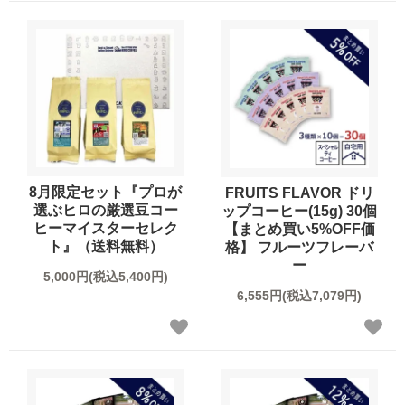
ブレンドコーヒー
デカフェについて
スペシャルティコーヒーとは
オーガニックコーヒー
サステイナブルコーヒーについて
ご利用ガイド
デカフェオーガニック（カフェインレス）
HIRO CERT認証農園について
お買い物方法
大容量コーヒー豆
ハニープロセス
8月限定セット『プロが
FRUITS FLAVOR ドリ
お問合わせ
選ぶヒロの厳選豆コー
ップコーヒー(15g) 30個
ネルドリップアイスコーヒーのおいしさの理由
ヒーマイスターセレク
【まとめ買い5%OFF価
ト』（送料無料）
格】 フルーツフレーバ
ー
コーヒーの淹れ方について
5,000円(税込5,400円)
6,555円(税込7,079円)
ドリップコーヒー
ムービーコンテンツ
アイスコーヒー
HIRO TIMES コーヒーに関する情報をお届け
カフェオレベース