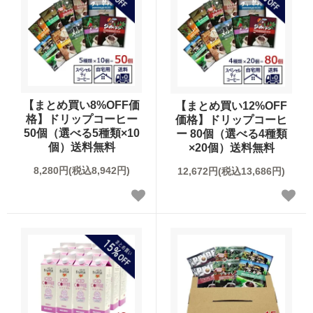
オーガニック商品
デカフェ（カフェインレス）商品
送料無料（コーヒー）
【まとめ買い8%OFF価
【まとめ買い12%OFF
格】ドリップコーヒー
価格】ドリップコーヒ
50個（選べる5種類×10
ー 80個（選べる4種類
お試しセット（送料無料）
個）送料無料
×20個）送料無料
8,280円(税込8,942円)
12,672円(税込13,686円)
まとめ買いディスカウント
コーヒーギフト（すべて）
コーヒーマイスターセレクトギフト