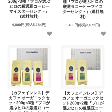
200g×3種『プロが選ぶ
種『プロが選ぶヒロの
ヒロの厳選豆コーヒー
厳選豆コーヒーマイス
マイスターセレクト』
ターセレクト』(送料無
シュガー・フレッシュ・シロップ
(送料無料)
料)
4,800円(税込5,184円)
3,400円(税込3,672円)
コーヒー器具
ヒロオリジナルグッズ
すべてのコーヒー豆から選ぶ
味わいで選ぶ
【カフェインレス】デ
【カフェインレス】デ
カフェ オーガニックセ
カフェ オーガニックセ
焙煎度で選ぶ
ット200g×3種『プロが
ット200g×2種『プロが
選ぶヒロの厳選豆コー
選ぶヒロの厳選豆コー