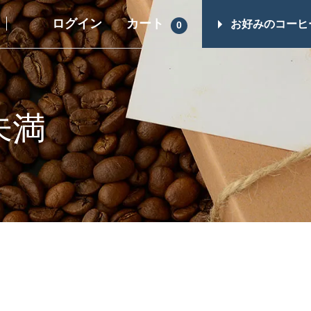
ログイン
カート
お好みのコーヒ
0
ギフト一覧
その他商品
スイーツ
コーヒーギフト（すべて）
未満
シュガー・フレ
コーヒーマイスターセレクト
ップ
ギフト
コーヒー器具
レギュラーコーヒーギフト
ヒロオリジナル
ドリップコーヒーギフト
レス）
スイーツギフト
スイーツとコーヒーギフト