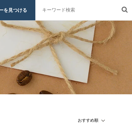
ーを見つける
■定期便
■特集 一覧
■原材料・販売期間一覧
ッシュ・シロ
ヒロコーヒーについて
スペシャルティコーヒーとは
オーガニックコーヒーへのこだわ
り
グッズ
ご利用ガイド
お買い物方法
電話注文はこちら
0120-16-1050