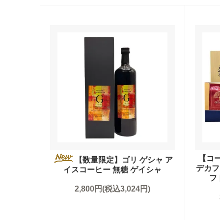
大容量コーヒー豆
お試しセット（送料無
まとめ買いディスカウ
【コ
【数量限定】ゴリ ゲシャ ア
デカフ
イスコーヒー 無糖 ゲイシャ
フ
2,800円(税込3,024円)