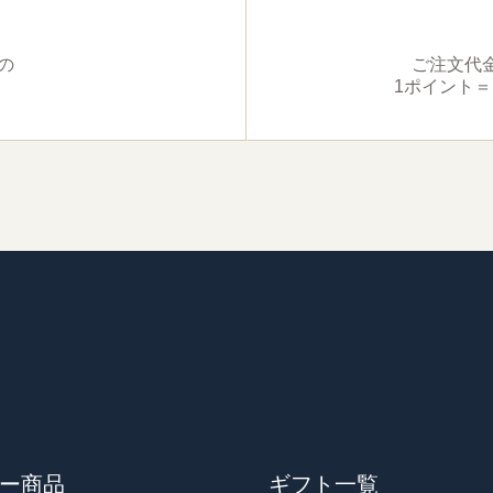
）の
ご注文代金
！
1ポイント
ー商品
ギフト一覧