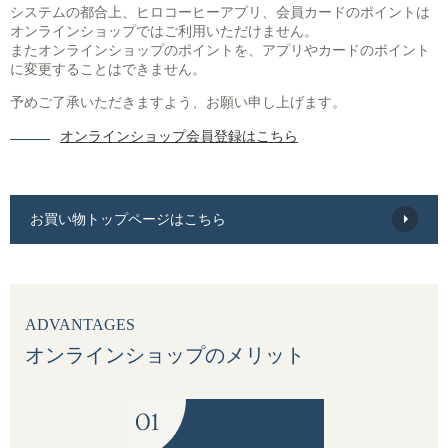
システムの都合上、ヒロコーヒーアプリ、会員カードのポイントは
オンラインショップではご利用いただけません。
ブレンドコーヒー
デカフェについて
またオンラインショップのポイントを、アプリやカードのポイント
スペシャルティコーヒーとは
に変更することはできません。
オーガニックコーヒー
サステイナブルコーヒーについて
予めご了承いただきますよう、お願い申し上げます。
ご利用ガイド
オンラインショップ会員登録はこちら
デカフェオーガニック（カフェインレス）
HIRO CERT認証農園について
お買い物方法
大容量コーヒー豆
ハニープロセス
お問合わせ
お買い物トップページはこちら
ネルドリップアイスコーヒーのおいしさの理由
コーヒーの淹れ方について
ADVANTAGES
ドリップコーヒー
オンラインショップのメリット
ムービーコンテンツ
アイスコーヒー
HIRO TIMES コーヒーに関する情報をお届け
カフェオレベース