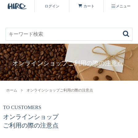
ログイン
カート
メニュー
お好みのコーヒーを見つける
キーワード検索
商品を探す
オンラインショップご利用の際の注意点
コーヒーを楽しむ
ヒロコーヒー品質について
定期便
ホーム
オンラインショップご利用の際の注意点
コーヒー豆（すべて）
いながわ焙煎工房について
特集 一覧
TO CUSTOMERS
オンラインショップ
コーヒーマイスターセレクト
シーズナリティについて
原材料・販売期間一覧
ご利用の際の注意点
シングルオリジン
オーガニックコーヒーへのこだわり
ヒロコーヒーについて