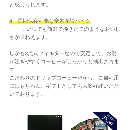
と感じられます。
オーガニック商品
4、長期保存可能な窒素充填パック
デカフェ（カフェインレス）商品
→ いつでも新鮮で挽きたてのようなおいし
さが味わえます。
送料無料（コーヒー）
しかも3点式フィルターなので安定して、お湯
お試しセット（送料無料）
が注ぎやすくコーヒーがしっかりと抽出されま
す。
まとめ買いディスカウント
こだわりのドリップコーヒーだから、ご自宅用
にはもちろん、ギフトとしても大変好評いただ
いております。
コーヒーギフト（すべて）
コーヒーマイスターセレクトギフト