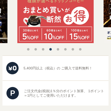
シュガー・フレッシュ・シロップ
コーヒー器具
ヒロオリジナルグッズ
5,400円以上（税込）の
ご購入で送料無料！
すべてのコーヒー豆から選ぶ
味わいで選ぶ
P
ご注文代金(税抜)1％分のポイント加算、
1ポイント
＝1円としてご使用いただけます。
焙煎度で選ぶ