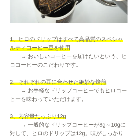
ブレンドコーヒー
デカフェについて
スペシャルティコーヒーとは
オーガニックコーヒー
サステイナブルコーヒーについて
ご利用ガイド
1、ヒロのドリップはすべて高品質のスペシャ
デカフェオーガニック（カフェインレス）
HIRO CERT認証農園について
ルティコーヒー豆を使用
お買い物方法
→ おいしいコーヒーを届けたいという、ヒ
大容量コーヒー豆
ハニープロセス
ロコーヒーのこだわりです。
お問合わせ
ネルドリップアイスコーヒーのおいしさの理由
2、それぞれの豆に合わせた絶妙な焙煎
→ お手軽なドリップコーヒーでもヒロコー
コーヒーの淹れ方について
ヒーを味わっていただけます。
ドリップコーヒー
ムービーコンテンツ
3、内容量たっぷり12g
アイスコーヒー
→ 一般的なドリップコーヒーが8g～10gに
HIRO TIMES コーヒーに関する情報をお届け
対して、ヒロのドリップは12g。味がしっかり
カフェオレベース