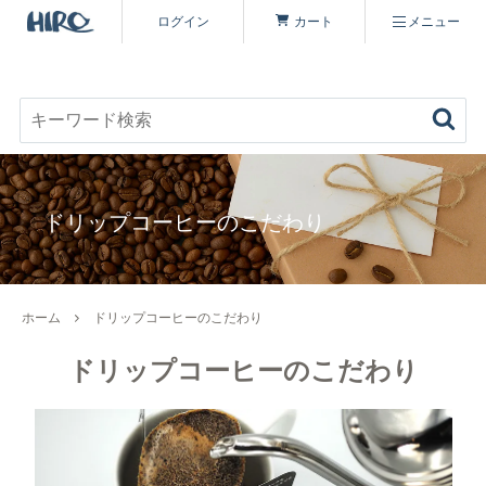
ログイン
カート
メニュー
お好みのコーヒーを見つける
キーワード検索
商品を探す
ドリップコーヒーのこだわり
コーヒーを楽しむ
ヒロコーヒー品質について
定期便
ホーム
ドリップコーヒーのこだわり
コーヒー豆（すべて）
いながわ焙煎工房について
ドリップコーヒーのこだわり
特集 一覧
コーヒーマイスターセレクト
シーズナリティについて
原材料・販売期間一覧
シングルオリジン
オーガニックコーヒーへのこだわり
ヒロコーヒーについて