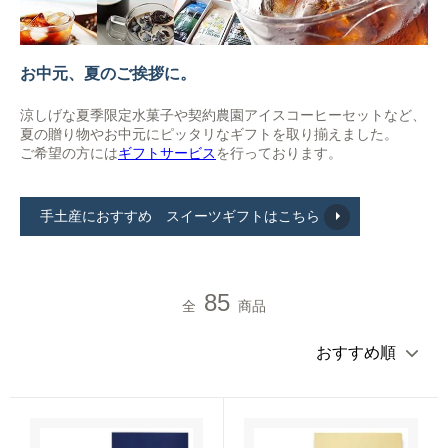
ブレンドコーヒー
デカフェについて
スペシャルティコーヒーとは
お中元、夏のご挨拶に。
オーガニックコーヒー
サステイナブルコーヒーについて
ご利用ガイド
涼しげな夏季限定水菓子や契約農園アイスコーヒーセットなど、
夏の贈り物やお中元にピッタリなギフトを取り揃えました。
デカフェオーガニック（カフェインレス）
HIRO CERT認証農園について
ご希望の方には
ギフトサービス
を行っております。
お買い物方法
大容量コーヒー豆
ハニープロセス
お問合わせ
手土産におすすめ スイーツギフトはこちら
ネルドリップアイスコーヒーのおいしさの理由
85
コーヒーの淹れ方について
全
商品
ドリップコーヒー
ムービーコンテンツ
アイスコーヒー
HIRO TIMES コーヒーに関する情報をお届け
カフェオレベース