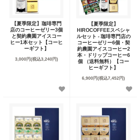
シュガー・フレッシュ・シロップ
【夏季限定】珈琲専門
【夏季限定】
店のコーヒーゼリー3個
HIROCOFFEEスペシャ
コーヒー器具
と契約農園アイスコー
ルセット - 珈琲専門店の
ヒー1本セット【コーヒ
コーヒーゼリー6個・契
ヒロオリジナルグッズ
ーギフト】
約農園アイスコーヒー2
本・ドリップコーヒー6
3,000円(税込3,240円)
個 （送料無料）【コー
ヒーギフト】
6,900円(税込7,452円)
すべてのコーヒー豆から選ぶ
味わいで選ぶ
焙煎度で選ぶ