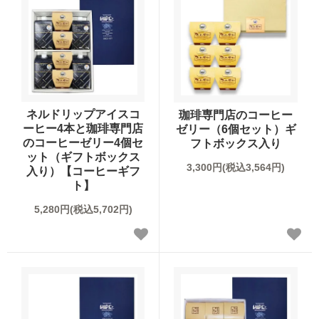
オーガニック商品
デカフェ（カフェインレス）商品
送料無料（コーヒー）
ネルドリップアイスコ
珈琲専門店のコーヒー
ーヒー4本と珈琲専門店
ゼリー（6個セット）ギ
お試しセット（送料無料）
のコーヒーゼリー4個セ
フトボックス入り
ット（ギフトボックス
3,300円(税込3,564円)
入り）【コーヒーギフ
まとめ買いディスカウント
ト】
5,280円(税込5,702円)
コーヒーギフト（すべて）
コーヒーマイスターセレクトギフト