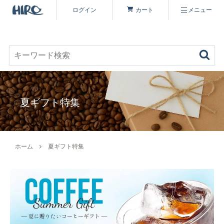
ログイン
カート
メニュー
お好みのコーヒーを見つける
キーワード検索
商品を探す
夏ギフト特集
コーヒーを楽しむ
ヒロコーヒー品質について
定期便
ホーム
夏ギフト特集
コーヒー豆（すべて）
いながわ焙煎工房について
特集 一覧
コーヒーマイスターセレクト
シーズナリティについて
原材料・販売期間一覧
シングルオリジン
オーガニックコーヒーへのこだわり
ヒロコーヒーについて