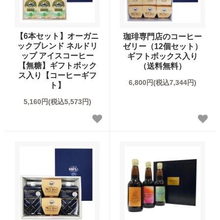
産地で選ぶ
こだわりで選ぶ
【6本セット】オーガニ
珈琲専門店のコーヒー
ックブレンド ネルドリ
ゼリー（12個セット）
フレーバーから選ぶ
ップ アイスコーヒー
ギフトボックス入り
【無糖】ギフトボック
（送料無料）
ス入り【コーヒーギフ
シーン/気分で選ぶ
6,800円(税込7,344円)
ト】
5,160円(税込5,573円)
飲み方で選ぶ