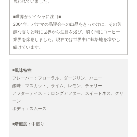
言われていました。
■世界がゲイシャに注目■
2004年、パナマの品評会への出品をきっかけに、その芳
醇な香りと味に世界から注目を浴び、瞬く間にコーヒー
業界を席巻しました。現在では世界中に栽培地を増やし
続けています。
◾️風味特性
フレーバー：フローラル、ダージリン、ハニー
酸味：マスカット、ライム、レモン、チェリー
アフターテイスト：ロングアフター、スイートネス、クリ
ーン
ボディ：スムース
◾️焙煎度：
中煎り