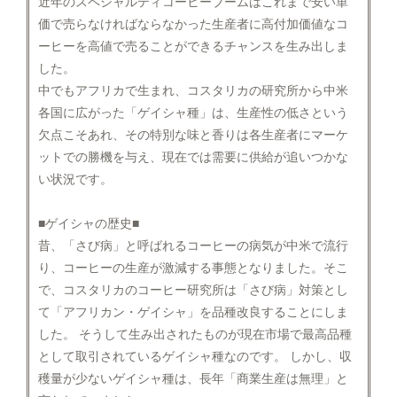
近年のスペシャルティコーヒーブームはこれまで安い単
価で売らなければならなかった生産者に高付加価値なコ
ーヒーを高値で売ることができるチャンスを生み出しま
した。
中でもアフリカで生まれ、コスタリカの研究所から中米
各国に広がった「ゲイシャ種」は、生産性の低さという
欠点こそあれ、その特別な味と香りは各生産者にマーケ
ットでの勝機を与え、現在では需要に供給が追いつかな
い状況です。
■ゲイシャの歴史■
昔、「さび病」と呼ばれるコーヒーの病気が中米で流行
り、コーヒーの生産が激減する事態となりました。そこ
で、コスタリカのコーヒー研究所は「さび病」対策とし
て「アフリカン・ゲイシャ」を品種改良することにしま
した。 そうして生み出されたものが現在市場で最高品種
として取引されているゲイシャ種なのです。 しかし、収
穫量が少ないゲイシャ種は、長年「商業生産は無理」と