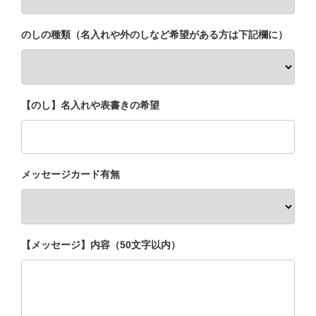
レギュラーコーヒーギフト
のしの種類（名入れや外のしなど希望がある方は下記欄に）
ドリップコーヒーギフト
スイーツギフト
【のし】名入れや表書きの希望
スイーツとコーヒーギフト
メッセージカード有無
アイスコーヒーギフト
送料無料（ギフト）
【メッセージ】内容（50文字以内）
スイーツ