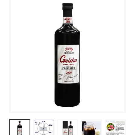
ブレンドコーヒー
デカフェについて
スペシャルティコーヒーとは
オーガニックコーヒー
サステイナブルコーヒーについて
ご利用ガイド
デカフェオーガニック（カフェインレス）
HIRO CERT認証農園について
お買い物方法
大容量コーヒー豆
ハニープロセス
お問合わせ
ネルドリップアイスコーヒーのおいしさの理由
コーヒーの淹れ方について
ドリップコーヒー
ムービーコンテンツ
アイスコーヒー
HIRO TIMES コーヒーに関する情報をお届け
カフェオレベース