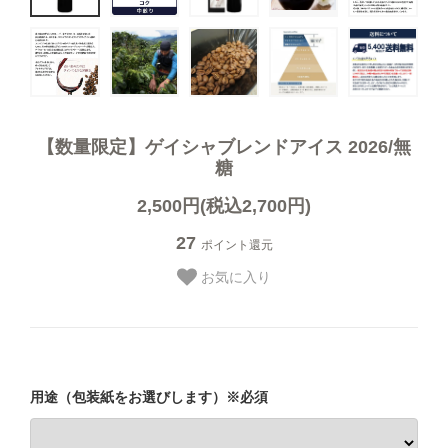
オーガニック商品
デカフェ（カフェインレス）商品
送料無料（コーヒー）
【数量限定】ゲイシャブレンドアイス 2026/無
糖
お試しセット（送料無料）
2,500円(税込2,700円)
27
ポイント還元
まとめ買いディスカウント
お気に入り
コーヒーギフト（すべて）
用途（包装紙をお選びします）※必須
コーヒーマイスターセレクトギフト