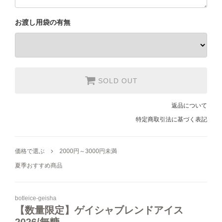
お渡し用袋の有無
シュガー・フレッシュ・シロップ
コーヒー器具
ヒロオリジナルグッズ
SOLD OUT
返品について
特定商取引法に基づく表記
すべてのコーヒー豆から選ぶ
価格で選ぶ
2000円～3000円未満
夏季おすすめ商品
味わいで選ぶ
焙煎度で選ぶ
botleice-geisha
【数量限定】ゲイシャブレンドアイス
2026/無糖