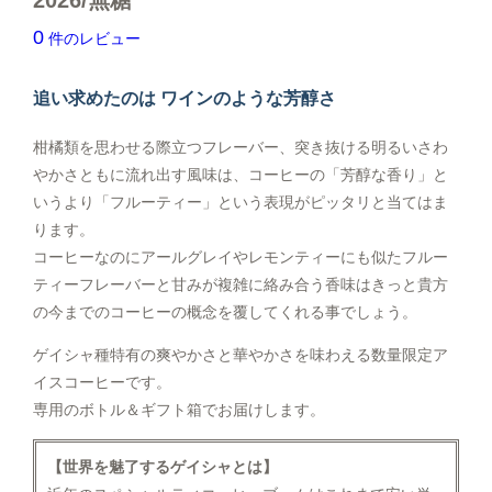
産地で選ぶ
0
件のレビュー
こだわりで選ぶ
追い求めたのは ワインのような芳醇さ
フレーバーから選ぶ
柑橘類を思わせる際立つフレーバー、突き抜ける明るいさわ
シーン/気分で選ぶ
やかさともに流れ出す風味は、コーヒーの「芳醇な香り」と
いうより「フルーティー」という表現がピッタリと当てはま
飲み方で選ぶ
ります。
コーヒーなのにアールグレイやレモンティーにも似たフルー
ティーフレーバーと甘みが複雑に絡み合う香味はきっと貴方
の今までのコーヒーの概念を覆してくれる事でしょう。
ゲイシャ種特有の爽やかさと華やかさを味わえる数量限定ア
イスコーヒーです。
専用のボトル＆ギフト箱でお届けします。
【世界を魅了するゲイシャとは】