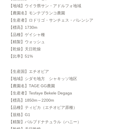
【地域】ウイラ県サン・アドルフォ地域
【農園名】モンテブランコ農園
【生産者】ロドリゴ・サンチェス・バレンシア
【標高】1730m
【品種】ゲイシャ種
【精製】ウォッシュ
【乾燥】天日乾燥
【比率】51%
【生産国】エチオピア
【地域】シダモ地方 シャキッソ地区
【農園名】TAGE GG農園
【生産者】Tesfaye Bekele Degaga
【標高】1850m～2200m
【品種】ティピカ（エチオピア原種）
【規格】G1
【精製】パルプドナチュラル（ハニー）
【乾燥】天日乾燥