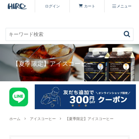
ログイン
カート
メニュー
お好みのコーヒーを見つける
キーワード検索
商品を探す
【夏季限定】アイスコーヒー
コーヒーを楽しむ
ヒロコーヒー品質について
定期便
コーヒー豆（すべて）
いながわ焙煎工房について
特集 一覧
コーヒーマイスターセレクト
ホーム
アイスコーヒー
【夏季限定】アイスコーヒー
シーズナリティについて
原材料・販売期間一覧
シングルオリジン
オーガニックコーヒーへのこだわり
ヒロコーヒーについて