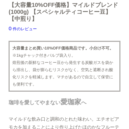
【大容量10%OFF価格】マイルドブレンド
(1000g) 【スペシャルティコーヒー豆】
シュガー・フレッシュ・シロップ
【中煎り】
0
件のレビュー
コーヒー器具
ヒロオリジナルグッズ
大容量まとめ買い10%OFF価格商品です。小分け不可。
※1kgチャック付きバルブ袋入り。
焙煎後の新鮮なコーヒー豆から発生する炭酸ガスを袋か
ら排出し、袋が膨らむリスクがなく、空気と遮断され酸
化リスクを軽減します。マチがあるので自立して保管に
も便利です。
すべてのコーヒー豆から選ぶ
味わいで選ぶ
愛珈家
珈琲を愛してやまない
へ
焙煎度で選ぶ
マイルドな飲み口と調和のとれた味わい。エチオピア
モカを加えることにより作り上げたほのかなフルーテ