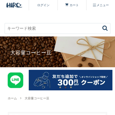
ログイン
カート
メニュー
お好みのコーヒーを見つける
キーワード検索
商品を探す
大容量コーヒー豆
コーヒーを楽しむ
ヒロコーヒー品質について
定期便
コーヒー豆（すべて）
いながわ焙煎工房について
特集 一覧
コーヒーマイスターセレクト
ホーム
大容量コーヒー豆
シーズナリティについて
原材料・販売期間一覧
シングルオリジン
オーガニックコーヒーへのこだわり
ヒロコーヒーについて