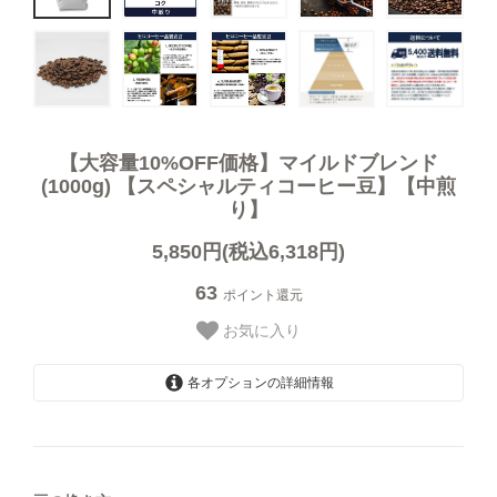
オーガニック商品
デカフェ（カフェインレス）商品
送料無料（コーヒー）
【大容量10%OFF価格】マイルドブレンド
(1000g) 【スペシャルティコーヒー豆】【中煎
り】
お試しセット（送料無料）
5,850円(税込6,318円)
まとめ買いディスカウント
63
ポイント還元
お気に入り
各オプションの詳細情報
【豆のまま】
コーヒーギフト（すべて）
【中挽き】ペーパードリップ用
コーヒーマイスターセレクトギフト
【極細挽き】エスプレッソ用