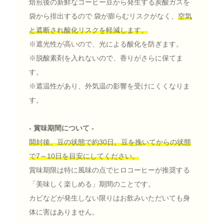
焙煎後の新鮮なコーヒー豆から発生する炭酸ガスを
袋から排出するので 袋が膨らむリスクがなく、
空気
と遮断され酸化リスクを軽減します。
※遮光性が高いので、光による酸化を防ぎます。
※脱酸素剤を入れないので、香りがさらに保てま
す。
※遮温性があり、外気温の影響を受けにくくなりま
す。
- 賞味期間について -
開封後、豆の状態で約30日。豆を挽いてからの状態
で7～10日を目安にしてください。
賞味期限は特に風味の点でヒロコーヒーが推奨する
「美味しく楽しめる」期間のことです。
カビなどが発生しない限りはお飲みいただいても身
体に害はありません。