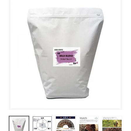
ブレンドコーヒー
デカフェについて
スペシャルティコーヒーとは
オーガニックコーヒー
サステイナブルコーヒーについて
ご利用ガイド
デカフェオーガニック（カフェインレス）
HIRO CERT認証農園について
お買い物方法
大容量コーヒー豆
ハニープロセス
お問合わせ
ネルドリップアイスコーヒーのおいしさの理由
コーヒーの淹れ方について
ドリップコーヒー
ムービーコンテンツ
アイスコーヒー
HIRO TIMES コーヒーに関する情報をお届け
カフェオレベース