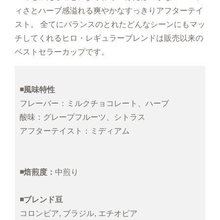
産地で選ぶ
ィさとハーブ感溢れる爽やかなすっきりアフターテイ
スト。 全てにバランスのとれたどんなシーンにもマッ
こだわりで選ぶ
チしてくれるヒロ・レギュラーブレンドは販売以来の
フレーバーから選ぶ
ベストセラーカップです。
シーン/気分で選ぶ
◾️風味特性
飲み方で選ぶ
フレーバー：ミルクチョコレート、ハーブ
酸味：グレープフルーツ、シトラス
アフターテイスト：ミディアム
◾️焙煎度：
中煎り
◾️ブレンド豆
コロンビア,
ブラジル
, エチオピア