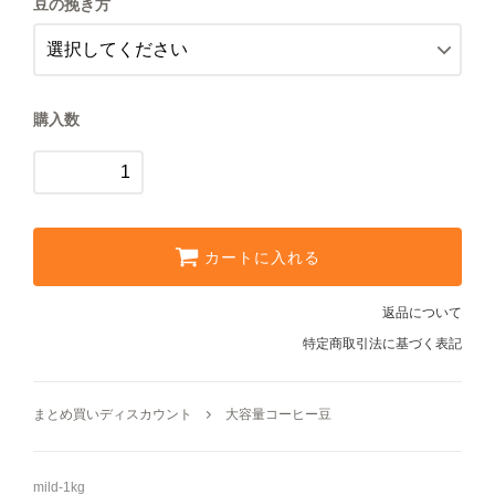
豆の挽き方
【細挽き】
レギュラーコーヒーギフト
【中細挽き】サイフォン用
ドリップコーヒーギフト
【粗挽き】ネルドリップ用
購入数
【極粗挽き】パーコレーター/フ
スイーツギフト
レンチプレス用
スイーツとコーヒーギフト
カートに入れる
アイスコーヒーギフト
返品について
送料無料（ギフト）
特定商取引法に基づく表記
まとめ買いディスカウント
大容量コーヒー豆
mild-1kg
スイーツ