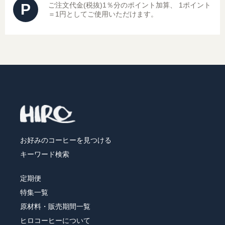
P
ご注文代金(税抜)1％分のポイント加算、
1ポイント
＝1円としてご使用いただけます。
レギュラーコーヒーギフト
ドリップコーヒーギフト
スイーツギフト
スイーツとコーヒーギフト
アイスコーヒーギフト
お好みのコーヒーを見つける
送料無料（ギフト）
キーワード検索
定期便
特集一覧
原材料・販売期間一覧
ヒロコーヒーについて
スイーツ