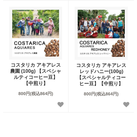
ブレンドコーヒー
デカフェについて
スペシャルティコーヒーとは
オーガニックコーヒー
サステイナブルコーヒーについて
ご利用ガイド
デカフェオーガニック（カフェインレス）
HIRO CERT認証農園について
お買い物方法
大容量コーヒー豆
ハニープロセス
コスタリカ アキアレス
コスタリカ アキアレス
お問合わせ
農園 (100g) 【スペシャ
レッドハニー(100g)
ネルドリップアイスコーヒーのおいしさの理由
ルティコーヒー豆】
【スペシャルティコー
【中煎り】
ヒー豆】【中煎り】
コーヒーの淹れ方について
800円(税込864円)
800円(税込864円)
ドリップコーヒー
ムービーコンテンツ
アイスコーヒー
HIRO TIMES コーヒーに関する情報をお届け
カフェオレベース