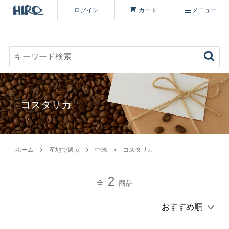
ログイン
カート
メニュー
お好みのコーヒーを見つける
キーワード検索
商品を探す
コスタリカ
コーヒーを楽しむ
ヒロコーヒー品質について
定期便
ホーム
産地で選ぶ
中米
コスタリカ
コーヒー豆（すべて）
いながわ焙煎工房について
特集 一覧
2
全
商品
コーヒーマイスターセレクト
シーズナリティについて
原材料・販売期間一覧
シングルオリジン
オーガニックコーヒーへのこだわり
ヒロコーヒーについて