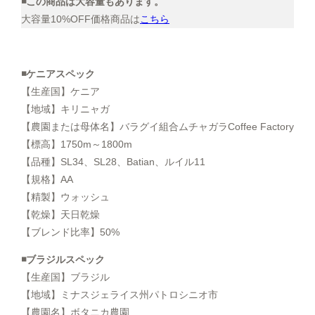
◾️この商品は大容量もあります。
大容量10%OFF価格商品は
こちら
◾️ケニアスペック
【生産国】ケニア
【地域】キリニャガ
【農園または母体名】バラグイ組合ムチャガラCoffee Factory
【標高】1750m～1800m
【品種】SL34、SL28、Batian、ルイル11
【規格】AA
【精製】ウォッシュ
【乾燥】天日乾燥
【ブレンド比率】50%
◾️ブラジルスペック
【生産国】ブラジル
【地域】ミナスジェライス州パトロシニオ市
【農園名】ボタニカ農園