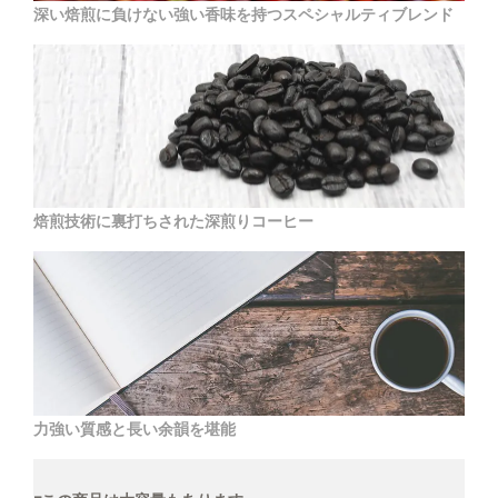
レンチプレス用
深い焙煎に負けない強い香味を持つスペシャルティブレンド
3,200円(税込3,456円)
【豆のまま】
4,000円(税込4,320円)
【中挽き】ペーパードリップ用
4,000円(税込4,320円)
【極細挽き】エスプレッソ用
4,000円(税込4,320円)
焙煎技術に裏打ちされた深煎りコーヒー
【細挽き】
4,000円(税込4,320円)
【中細挽き】サイフォン用
4,000円(税込4,320円)
【粗挽き】ネルドリップ用
4,000円(税込4,320円)
【極粗挽き】パーコレーター/フ
レンチプレス用
4,000円(税込4,320円)
力強い質感と長い余韻を堪能