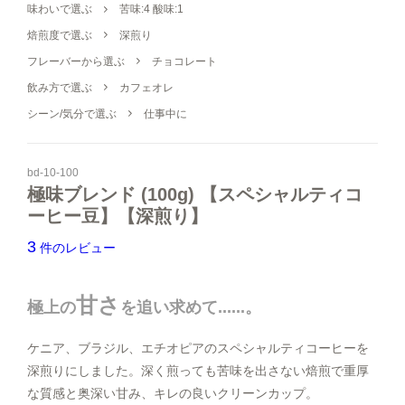
【細挽き】
味わいで選ぶ
苦味:4 酸味:1
1,600円(税込1,728円)
焙煎度で選ぶ
深煎り
シュガー・フレッシュ・シロップ
【中細挽き】サイフォン用
フレーバーから選ぶ
チョコレート
1,600円(税込1,728円)
飲み方で選ぶ
カフェオレ
コーヒー器具
【粗挽き】ネルドリップ用
1,600円(税込1,728円)
シーン/気分で選ぶ
仕事中に
ヒロオリジナルグッズ
【極粗挽き】パーコレーター/フ
レンチプレス用
1,600円(税込1,728円)
bd-10-100
極味ブレンド (100g) 【スペシャルティコ
【豆のまま】
ーヒー豆】【深煎り】
2,400円(税込2,592円)
【中挽き】ペーパードリップ用
3
件のレビュー
2,400円(税込2,592円)
すべてのコーヒー豆から選ぶ
【極細挽き】エスプレッソ用
甘さ
2,400円(税込2,592円)
極上の
を追い求めて......。
味わいで選ぶ
【細挽き】
ケニア、ブラジル、エチオピアのスペシャルティコーヒーを
2,400円(税込2,592円)
焙煎度で選ぶ
深煎りにしました。深く煎っても苦味を出さない焙煎で重厚
【中細挽き】サイフォン用
な質感と奥深い甘み、キレの良いクリーンカップ。
2,400円(税込2,592円)