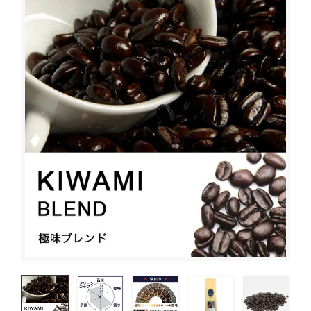
ブレンドコーヒー
デカフェについて
スペシャルティコーヒーとは
オーガニックコーヒー
サステイナブルコーヒーについて
ご利用ガイド
デカフェオーガニック（カフェインレス）
HIRO CERT認証農園について
お買い物方法
大容量コーヒー豆
ハニープロセス
お問合わせ
ネルドリップアイスコーヒーのおいしさの理由
コーヒーの淹れ方について
ドリップコーヒー
ムービーコンテンツ
アイスコーヒー
HIRO TIMES コーヒーに関する情報をお届け
カフェオレベース