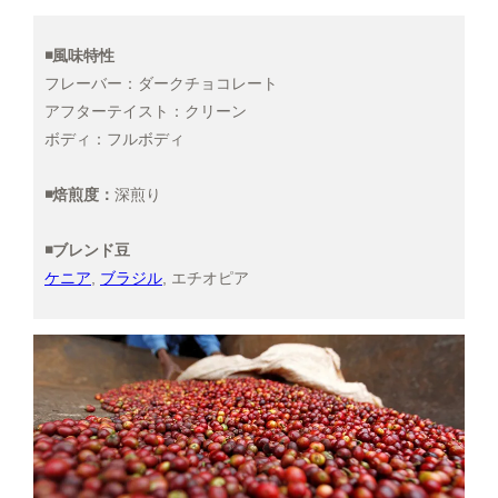
産地で選ぶ
【粗挽き】ネルドリップ用
2,400円(税込2,592円)
◾️風味特性
こだわりで選ぶ
【極粗挽き】パーコレーター/フ
フレーバー：ダークチョコレート
レンチプレス用
アフターテイスト：クリーン
2,400円(税込2,592円)
フレーバーから選ぶ
ボディ：フルボディ
【豆のまま】
3,200円(税込3,456円)
シーン/気分で選ぶ
◾️焙煎度：
深煎り
【中挽き】ペーパードリップ用
3,200円(税込3,456円)
飲み方で選ぶ
◾️ブレンド豆
【極細挽き】エスプレッソ用
ケニア
,
ブラジル
, エチオピア
3,200円(税込3,456円)
【細挽き】
3,200円(税込3,456円)
【中細挽き】サイフォン用
3,200円(税込3,456円)
【粗挽き】ネルドリップ用
3,200円(税込3,456円)
【極粗挽き】パーコレーター/フ