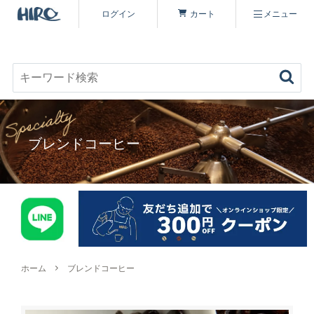
ログイン
カート
メニュー
お好みのコーヒーを見つける
キーワード検索
商品を探す
ブレンドコーヒー
コーヒーを楽しむ
ヒロコーヒー品質について
定期便
コーヒー豆（すべて）
いながわ焙煎工房について
特集 一覧
コーヒーマイスターセレクト
ホーム
ブレンドコーヒー
シーズナリティについて
原材料・販売期間一覧
シングルオリジン
オーガニックコーヒーへのこだわり
ヒロコーヒーについて