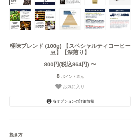
オーガニック商品
デカフェ（カフェインレス）商品
送料無料（コーヒー）
極味ブレンド (100g) 【スペシャルティコーヒー
豆】【深煎り】
お試しセット（送料無料）
800円(税込864円) 〜
8
ポイント還元
まとめ買いディスカウント
お気に入り
各オプションの詳細情報
【豆のまま】
コーヒーギフト（すべて）
800円(税込864円)
挽き方
【中挽き】ペーパードリップ用
コーヒーマイスターセレクトギフト