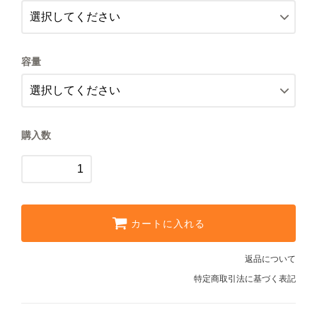
800円(税込864円)
【極細挽き】エスプレッソ用
レギュラーコーヒーギフト
800円(税込864円)
容量
【細挽き】
ドリップコーヒーギフト
800円(税込864円)
【中細挽き】サイフォン用
スイーツギフト
800円(税込864円)
【粗挽き】ネルドリップ用
購入数
スイーツとコーヒーギフト
800円(税込864円)
【極粗挽き】パーコレーター/フ
アイスコーヒーギフト
レンチプレス用
800円(税込864円)
【豆のまま】
送料無料（ギフト）
カートに入れる
1,600円(税込1,728円)
【中挽き】ペーパードリップ用
返品について
1,600円(税込1,728円)
特定商取引法に基づく表記
【極細挽き】エスプレッソ用
1,600円(税込1,728円)
スイーツ