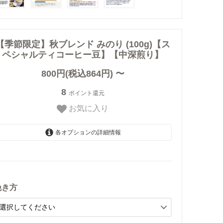
【季節限定】秋ブレンド みのり (100g)【ス
ペシャルティコーヒー豆】【中深煎り】
800円(税込864円) 〜
8
ポイント還元
お気に入り
各オプションの詳細情報
【豆のまま】
800円(税込864円)
SOLD OUT
挽き方
【中挽き】ペーパードリップ
用
800円(税込864円)
SOLD OUT