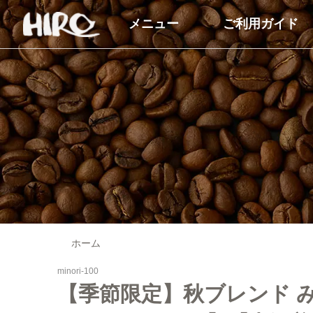
メニュー
ご利用ガイド
自家焙煎コーヒー豆
コーヒー商品
コーヒー豆（すべて）
ドリップコーヒー
コーヒーマイスターセレクト
アイスコーヒー
シングルオリジン
カフェオレベース
ブレンドコーヒー
オーガニック商品
オーガニックコーヒー
デカフェ（カフェイン
ホーム
商品
デカフェオーガニック（カフ
minori-100
ェインレス）
送料無料（コーヒー）
【季節限定】秋ブレンド みの