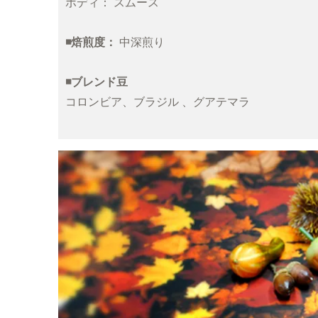
ボディ： スムース
◾️焙煎度：
中深煎り
◾️ブレンド豆
コロンビア、ブラジル 、グアテマラ