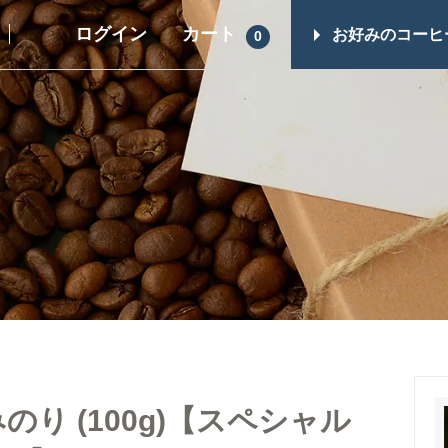
ログイン
カート
お好みのコーヒ
0
ギフト一覧
その他商品
スイーツ
コーヒーギフト（すべて）
シュガー・フレ
コーヒーマイスターセレクト
ップ
ギフト
コーヒー器具
レギュラーコーヒーギフト
ヒロオリジナル
ドリップコーヒーギフト
レス）
スイーツギフト
スイーツとコーヒーギフト
り (100g)【スペシャル