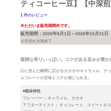
大容量コーヒー豆
お試しセット（送料無
ティコーヒー豆】【中深煎
まとめ買いディスカウ
1
件のレビュー
※ただいま販売期間外です。
販売期間：2026年9月1日～2026年10月31日
※売切れ次第終了
複雑な香りいっぱい。コクがある旨みが豊か
口に含んだ瞬間に広がるカカオやキャラメル、ナ
ョコレートの甘味とコクが感じられる。
◾️風味特性
フレーバー： キャラメル、カカオ
アフターテイスト： チョコレート、スイートネ