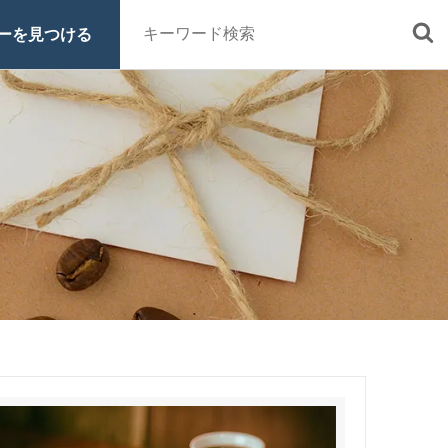
ーを見つける
■定期便
■特集 一覧
■原材料・販売期間一覧
ッシュ・シロ
ヒロコーヒーについて
スペシャルティコーヒーとは
オーガニックコーヒーへのこだわ
り
グッズ
ご利用ガイド
お買い物方法
電話注文はこちら
0120-16-1050