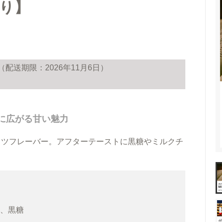
料）
アイスコーヒーギフト
り】
ント
送料無料（ギフト）
（配送期限：2026年11月6日）
に広がる甘い魅力
ッツフレーバー。アフターテーストに黒糖やミルクチ
ス、黒糖