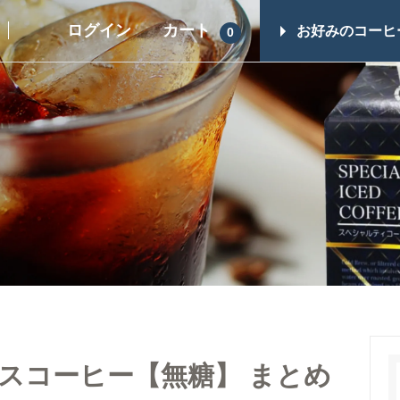
ログイン
カート
お好みのコーヒ
0
ギフト一覧
その他商品
スイーツ
コーヒーギフト（すべて）
シュガー・フレ
コーヒーマイスターセレクト
ップ
ギフト
コーヒー器具
レギュラーコーヒーギフト
ヒロオリジナル
ドリップコーヒーギフト
レス）
スイーツギフト
スイーツとコーヒーギフト
イスコーヒー【無糖】 まとめ