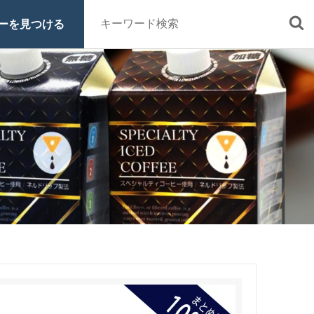
ーを見つける
■定期便
■特集 一覧
■原材料・販売期間一覧
ッシュ・シロ
ヒロコーヒーについて
スペシャルティコーヒーとは
オーガニックコーヒーへのこだわ
り
グッズ
ご利用ガイド
お買い物方法
電話注文はこちら
0120-16-1050