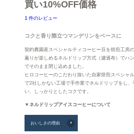
大容量コーヒー豆
お試しセット（送料無
買い10%OFF価格
まとめ買いディスカウ
1
件のレビュー
コクと香り際立つマンデリンをベースに
契約農園産スペシャルティコーヒー豆を焙煎工房
薫りが楽しめるネルドリップ方式（濾過布）でハ
でそのまま閉じ込めました。
ヒロコーヒーのこだわり抜いた自家焙煎スペシャ
で2社しかない工場で手作業でネルドリップをし、
い、しっかりとしたコクです。
▼ネルドリップアイスコーヒーについて
おいしさの理由