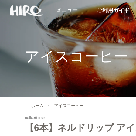
メニュー
ご利用ガイド
自家焙煎コーヒー豆
コーヒー商品
コーヒー豆（すべて）
ドリップコーヒー
アイスコーヒー
コーヒーマイスターセレクト
アイスコーヒー
シングルオリジン
カフェオレベース
ブレンドコーヒー
オーガニック商品
オーガニックコーヒー
デカフェ（カフェイン
ホーム
アイスコーヒー
商品
デカフェオーガニック（カフ
nelice6-muto
ェインレス）
送料無料（コーヒー）
【6本】ネルドリップ ア