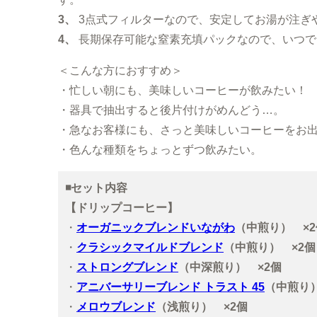
3、
3点式フィルター
なので、安定してお湯が注ぎ
4、
長期保存可能な窒素充填パック
なので、いつで
＜こんな方におすすめ＞
・忙しい朝にも、美味しいコーヒーが飲みたい！
・器具で抽出すると後片付けがめんどう…。
・急なお客様にも、さっと美味しいコーヒーをお
・色んな種類をちょっとずつ飲みたい。
◾️セット内容
【ドリップコーヒー】
・
オーガニックブレンドいながわ
（中煎り） ×2
・
クラシックマイルドブレンド
（中煎り） ×2個
・
ストロングブレンド
（中深煎り） ×2個
・
アニバーサリーブレンド トラスト 45
（中煎り）
・
メロウブレンド
（浅煎り） ×2個