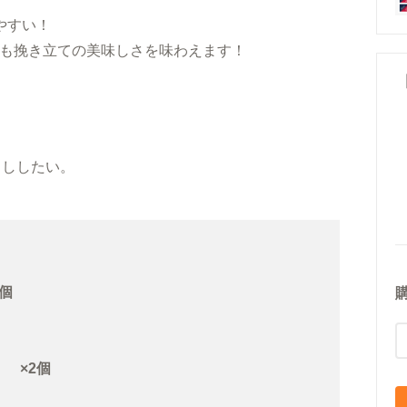
やすい！
も挽き立ての美味しさを味わえます！
出ししたい。
個
 ×2個