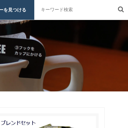
ーを見つける
■定期便
■特集 一覧
■原材料・販売期間一覧
ッシュ・シロ
ヒロコーヒーについて
スペシャルティコーヒーとは
オーガニックコーヒーへのこだわ
り
グッズ
ご利用ガイド
お買い物方法
電話注文はこちら
0120-16-1050