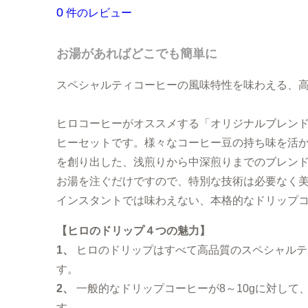
大容量コーヒー豆
お試しセット（送料無
0
件のレビュー
まとめ買いディスカウ
お湯があればどこでも簡単に
スペシャルティコーヒーの風味特性を味わえる、
ヒロコーヒーがオススメする「オリジナルブレンド
ヒーセットです。様々なコーヒー豆の持ち味を活
を創り出した、浅煎りから中深煎りまでのブレン
お湯を注ぐだけですので、特別な技術は必要なく
インスタントでは味わえない、本格的なドリップ
【ヒロのドリップ４つの魅力】
1、
ヒロのドリップはすべて高品質の
スペシャルテ
す。
2、
一般的なドリップコーヒーが8～10gに対して
す。