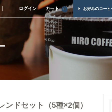
ログイン
カート
お好みのコーヒ
0
ギフト一覧
その他商品
スイーツ
コーヒーギフト（すべて）
ー
シュガー・フレ
コーヒーマイスターセレクト
ップ
ギフト
コーヒー器具
レギュラーコーヒーギフト
ヒロオリジナル
ドリップコーヒーギフト
レス）
スイーツギフト
スイーツとコーヒーギフト
ブレンドセット（5種×2個）