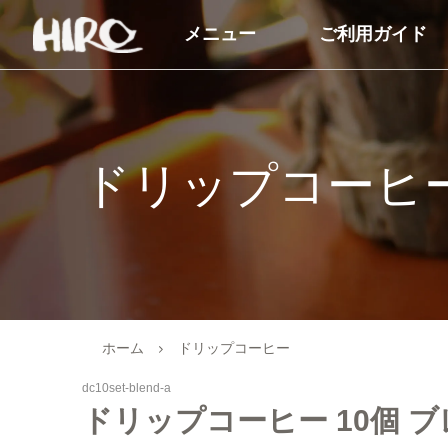
メニュー
ご利用ガイド
自家焙煎コーヒー豆
コーヒー商品
コーヒー豆（すべて）
ドリップコーヒー
ドリップコーヒ
コーヒーマイスターセレクト
アイスコーヒー
シングルオリジン
カフェオレベース
ブレンドコーヒー
オーガニック商品
オーガニックコーヒー
デカフェ（カフェイン
ホーム
ドリップコーヒー
商品
デカフェオーガニック（カフ
dc10set-blend-a
ェインレス）
送料無料（コーヒー）
ドリップコーヒー 10個 