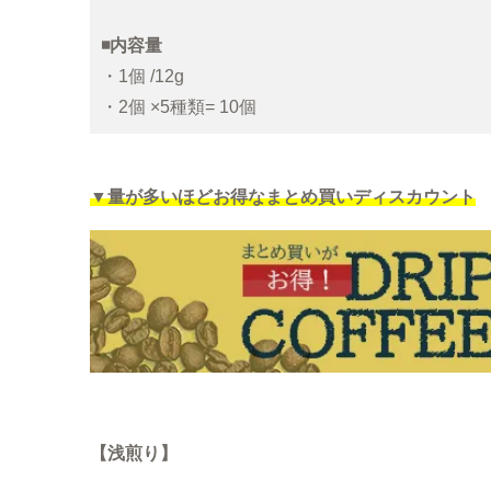
◾️内容量
・1個 /12g
・2個 ×5種類= 10個
▼量が多いほどお得なまとめ買いディスカウント
【浅煎り】