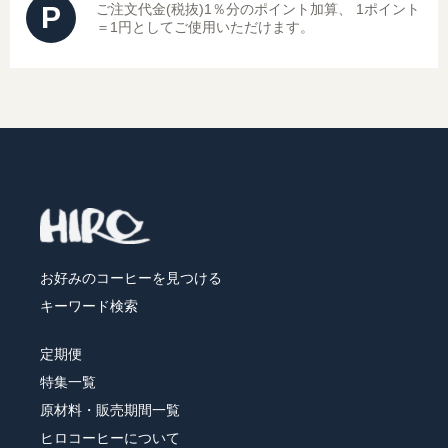
P
ご注文代金(税抜)1％分のポイント加算、
1ポイント
＝1円としてご使用いただけます。
レギュラーコーヒーギフト
ドリップコーヒーギフト
スイーツギフト
スイーツとコーヒーギフト
アイスコーヒーギフト
お好みのコーヒーを見つける
送料無料（ギフト）
キーワード検索
定期便
特集一覧
原材料・販売期間一覧
ヒロコーヒーについて
スイーツ