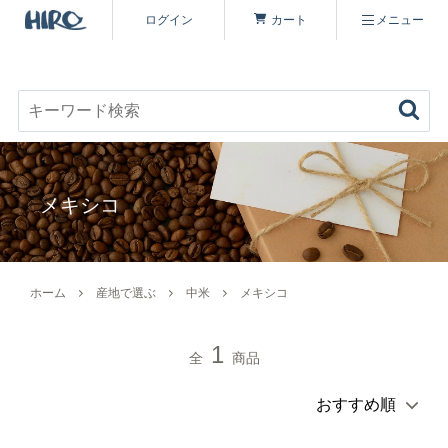
ログイン
カート
メニュー
お好みのコーヒーを見つける
キーワード検索
商品を探す
メキシコ
コーヒーを楽しむ
ヒロコーヒー品質について
定期便
ホーム
産地で選ぶ
中米
メキシコ
コーヒー豆（すべて）
いながわ焙煎工房について
特集 一覧
1
全
商品
コーヒーマイスターセレクト
シーズナリティについて
原材料・販売期間一覧
シングルオリジン
オーガニックコーヒーへのこだわり
ヒロコーヒーについて