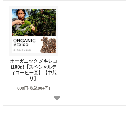
ブレンドコーヒー
デカフェについて
スペシャルティコーヒーとは
オーガニックコーヒー
サステイナブルコーヒーについて
ご利用ガイド
デカフェオーガニック（カフェインレス）
HIRO CERT認証農園について
お買い物方法
大容量コーヒー豆
ハニープロセス
オーガニック メキシコ
お問合わせ
(100g)【スペシャルテ
ネルドリップアイスコーヒーのおいしさの理由
ィコーヒー豆】【中煎
り】
コーヒーの淹れ方について
800円(税込864円)
ドリップコーヒー
ムービーコンテンツ
アイスコーヒー
HIRO TIMES コーヒーに関する情報をお届け
カフェオレベース