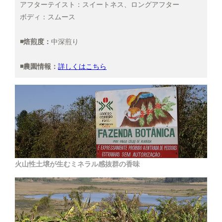
レンチプレス用
アフターテイスト：スイートネス、ロングアフター
3,200円(税込3,456円)
ボディ：スムース
【豆のまま】
4,000円(税込4,320円)
◾️焙煎度：
中深煎り
【中挽き】ペーパードリップ用
4,000円(税込4,320円)
◾️農園情報：
詳しくはこちら
【極細挽き】エスプレッソ用
4,000円(税込4,320円)
【細挽き】
4,000円(税込4,320円)
【中細挽き】サイフォン用
4,000円(税込4,320円)
【粗挽き】ネルドリップ用
4,000円(税込4,320円)
火山性土壌が生むミネラル感抜群の香味
【極粗挽き】パーコレーター/フ
レンチプレス用
4,000円(税込4,320円)