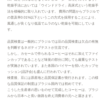
乾燥手法においては「ウインドドライ」高床式という乾燥手
法を積極的に取り入れています。 費用の問題からブラジルで
の普及率0.01%以下というこの方式を採用することにより、
風通しが良くなり低温でムラのない乾燥を可能にしていま
す。
品質検査は一般的にブラジルでは豆の品質検査は欠点の有無
を判断するネガティブテストが主流です。
しかし、カセールで作られるコーヒーはそれに加えてファイ
ンカップであることなど味覚の部分に関しても厳重なテスト
が実施されています。また各国のバイヤーを招いたカップセ
ッション(品評会)も盛んに行われています。
検査後、豆には原産地と品質保証書が発行されます。この様
な品質保証の制度はブラジル国内では初めてです。
こうした生産者の思いをのせて完成したコーヒーは、ブラジ
ルから日本へと長い旅路を終え消費者の元へと届きます。