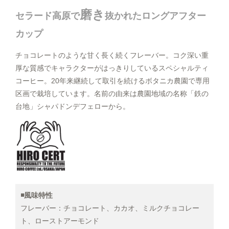
産地で選ぶ
【粗挽き】ネルドリップ用
磨き
セラード高原で
抜かれたロングアフター
2,400円(税込2,592円)
こだわりで選ぶ
カップ
【極粗挽き】パーコレーター/フ
レンチプレス用
2,400円(税込2,592円)
フレーバーから選ぶ
チョコレートのような甘く長く続くフレーバー。コク深い重
厚な質感でキャラクターがはっきりしているスペシャルティ
【豆のまま】
3,200円(税込3,456円)
シーン/気分で選ぶ
コーヒー。20年来継続して取引を続けるボタニカ農園で専用
区画で栽培しています。名前の由来は農園地域の名称「鉄の
【中挽き】ペーパードリップ用
3,200円(税込3,456円)
飲み方で選ぶ
台地」シャパドンデフェローから。
【極細挽き】エスプレッソ用
3,200円(税込3,456円)
【細挽き】
3,200円(税込3,456円)
【中細挽き】サイフォン用
3,200円(税込3,456円)
◾️風味特性
【粗挽き】ネルドリップ用
3,200円(税込3,456円)
フレーバー：チョコレート、カカオ、ミルクチョコレー
ト、ローストアーモンド
【極粗挽き】パーコレーター/フ