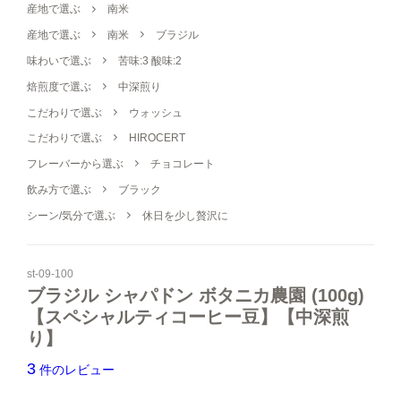
【細挽き】
産地で選ぶ
南米
1,600円(税込1,728円)
産地で選ぶ
南米
ブラジル
シュガー・フレッシュ・シロップ
【中細挽き】サイフォン用
味わいで選ぶ
苦味:3 酸味:2
1,600円(税込1,728円)
焙煎度で選ぶ
中深煎り
コーヒー器具
【粗挽き】ネルドリップ用
1,600円(税込1,728円)
こだわりで選ぶ
ウォッシュ
ヒロオリジナルグッズ
【極粗挽き】パーコレーター/フ
こだわりで選ぶ
HIROCERT
レンチプレス用
フレーバーから選ぶ
チョコレート
1,600円(税込1,728円)
飲み方で選ぶ
ブラック
【豆のまま】
2,400円(税込2,592円)
シーン/気分で選ぶ
休日を少し贅沢に
【中挽き】ペーパードリップ用
2,400円(税込2,592円)
すべてのコーヒー豆から選ぶ
st-09-100
【極細挽き】エスプレッソ用
ブラジル シャパドン ボタニカ農園 (100g)
2,400円(税込2,592円)
味わいで選ぶ
【スペシャルティコーヒー豆】【中深煎
【細挽き】
り】
2,400円(税込2,592円)
焙煎度で選ぶ
3
件のレビュー
【中細挽き】サイフォン用
2,400円(税込2,592円)