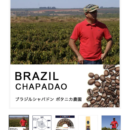
ブレンドコーヒー
デカフェについて
スペシャルティコーヒーとは
オーガニックコーヒー
サステイナブルコーヒーについて
ご利用ガイド
デカフェオーガニック（カフェインレス）
HIRO CERT認証農園について
お買い物方法
大容量コーヒー豆
ハニープロセス
お問合わせ
ネルドリップアイスコーヒーのおいしさの理由
コーヒーの淹れ方について
ドリップコーヒー
ムービーコンテンツ
アイスコーヒー
HIRO TIMES コーヒーに関する情報をお届け
カフェオレベース