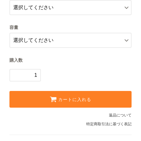
800円(税込864円)
【極細挽き】エスプレッソ用
レギュラーコーヒーギフト
800円(税込864円)
容量
【細挽き】
ドリップコーヒーギフト
800円(税込864円)
【中細挽き】サイフォン用
スイーツギフト
800円(税込864円)
【粗挽き】ネルドリップ用
購入数
スイーツとコーヒーギフト
800円(税込864円)
【極粗挽き】パーコレーター/フ
アイスコーヒーギフト
レンチプレス用
800円(税込864円)
【豆のまま】
送料無料（ギフト）
カートに入れる
1,600円(税込1,728円)
【中挽き】ペーパードリップ用
返品について
1,600円(税込1,728円)
特定商取引法に基づく表記
【極細挽き】エスプレッソ用
1,600円(税込1,728円)
スイーツ