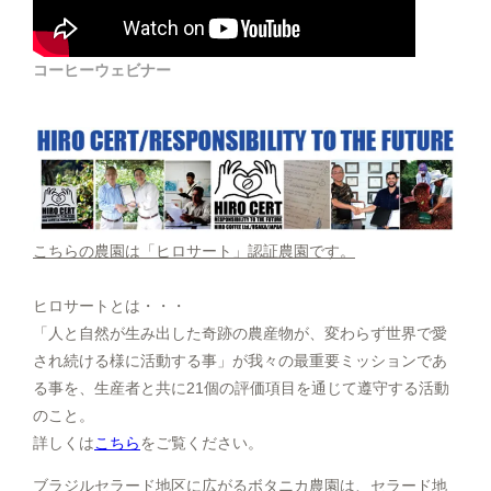
コーヒーウェビナー
こちらの農園は「ヒロサート」認証農園です。
ヒロサートとは・・・
「人と自然が生み出した奇跡の農産物が、変わらず世界で愛
され続ける様に活動する事」が我々の最重要ミッションであ
る事を、生産者と共に21個の評価項目を通じて遵守する活動
のこと。
詳しくは
こちら
をご覧ください。
ブラジルセラード地区に広がるボタニカ農園は、セラード地