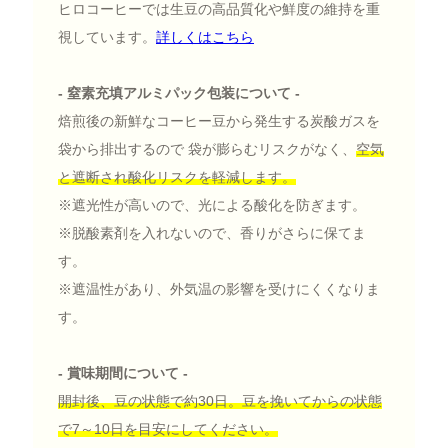
ヒロコーヒーでは生豆の高品質化や鮮度の維持を重
視しています。
詳しくはこちら
- 窒素充填アルミパック包装について -
焙煎後の新鮮なコーヒー豆から発生する炭酸ガスを
袋から排出するので 袋が膨らむリスクがなく、
空気
と遮断され酸化リスクを軽減します。
※遮光性が高いので、光による酸化を防ぎます。
※脱酸素剤を入れないので、香りがさらに保てま
す。
※遮温性があり、外気温の影響を受けにくくなりま
す。
- 賞味期間について -
開封後、豆の状態で約30日。豆を挽いてからの状態
で7～10日を目安にしてください。