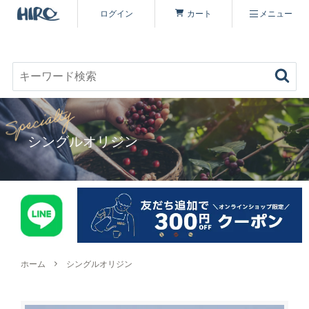
ログイン
カート
メニュー
お好みのコーヒーを見つける
キーワード検索
商品を探す
シングルオリジン
コーヒーを楽しむ
ヒロコーヒー品質について
定期便
コーヒー豆（すべて）
いながわ焙煎工房について
特集 一覧
コーヒーマイスターセレクト
ホーム
シングルオリジン
シーズナリティについて
原材料・販売期間一覧
シングルオリジン
オーガニックコーヒーへのこだわり
ヒロコーヒーについて