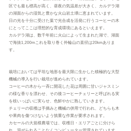
区でも最も標高が高く、昼夜の気温差が大きく、カルデラ湖
の湖面からの湿気と豊かな火山岩土壌に恵まれています。
日の光を十分に受けた葉で光合成を活発に行うコーヒーの木
にとってここは理想的な育成環境にあるといえます。
カルデラ湖は、数千年前に火山によって生まれた湖で、湖面
で海抜1,200mこれを取り巻く外輪山の直径は20kmありま
す。
栽培においては平坦な地形を最大限に生かした積極的な大型
機械の導入を行い栽培
が進められています。
コーヒーの木から一斉に開花した花は周囲に甘いジャスミン
の様な香りを漂わせ、その後
コーヒーチェリーと呼ばれる実
を枝いっぱいに実らせ、色鮮やかに熟していきます。
チェリーの収穫は手摘みと機械の併用で行われ、どちらも木
や果肉を傷つけないよう慎重な作業が要求されます。
カセールの大規模農場では、収穫日・エリアごとに分けら
れ、混ぜられることなくコンピューター管理されています。