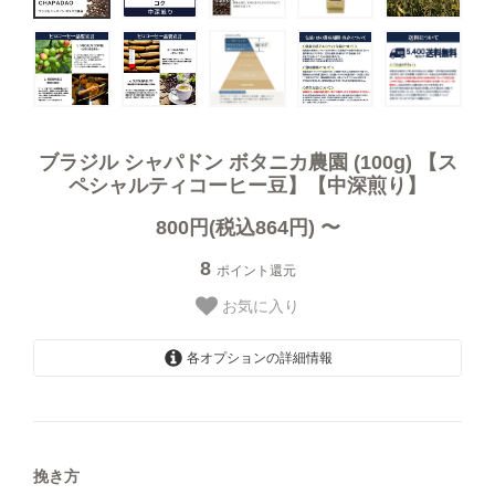
オーガニック商品
デカフェ（カフェインレス）商品
送料無料（コーヒー）
ブラジル シャパドン ボタニカ農園 (100g) 【ス
ペシャルティコーヒー豆】【中深煎り】
お試しセット（送料無料）
800円(税込864円) 〜
8
ポイント還元
まとめ買いディスカウント
お気に入り
各オプションの詳細情報
【豆のまま】
コーヒーギフト（すべて）
800円(税込864円)
挽き方
【中挽き】ペーパードリップ用
コーヒーマイスターセレクトギフト