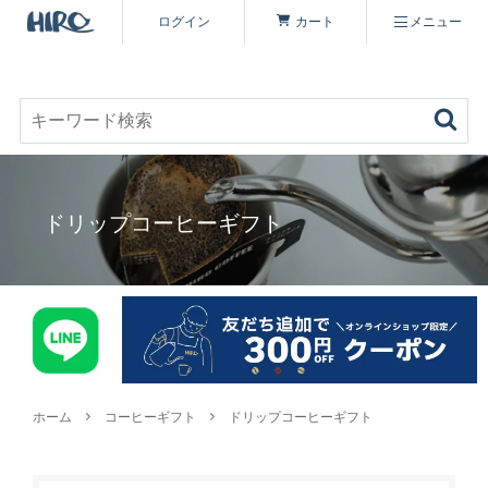
ログイン
カート
メニュー
お好みのコーヒーを見つける
キーワード検索
商品を探す
ドリップコーヒーギフト
コーヒーを楽しむ
ヒロコーヒー品質について
定期便
コーヒー豆（すべて）
いながわ焙煎工房について
特集 一覧
コーヒーマイスターセレクト
ホーム
コーヒーギフト
ドリップコーヒーギフト
シーズナリティについて
原材料・販売期間一覧
シングルオリジン
オーガニックコーヒーへのこだわり
ヒロコーヒーについて