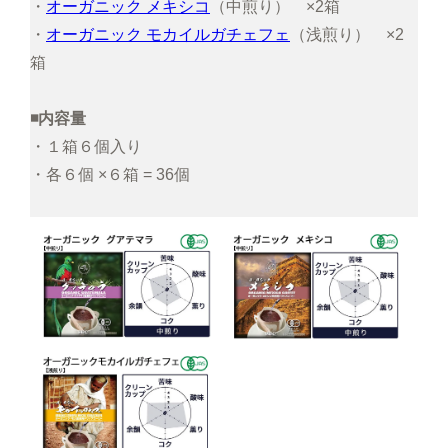
・
オーガニック メキシコ
（中煎り） ×2箱
・
オーガニック モカイルガチェフェ
（浅煎り） ×2
箱
◾️内容量
・１箱６個入り
・各６個 ×６箱 = 36個