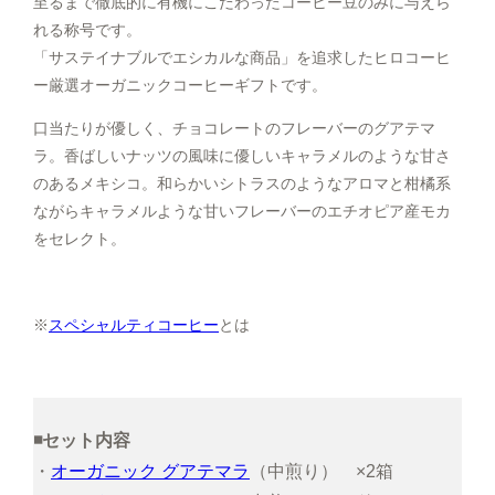
至るまで徹底的に有機にこだわったコーヒー豆のみに与えら
れる称号です。
「サステイナブルでエシカルな商品」を追求したヒロコーヒ
ー厳選オーガニックコーヒーギフトです。
口当たりが優しく、チョコレートのフレーバーのグアテマ
ラ。香ばしいナッツの風味に優しいキャラメルのような甘さ
のあるメキシコ。和らかいシトラスのようなアロマと柑橘系
ながらキャラメルような甘いフレーバーのエチオピア産モカ
をセレクト。
※
スペシャルティコーヒー
とは
◾️セット内容
・
オーガニック グアテマラ
（中煎り） ×2箱