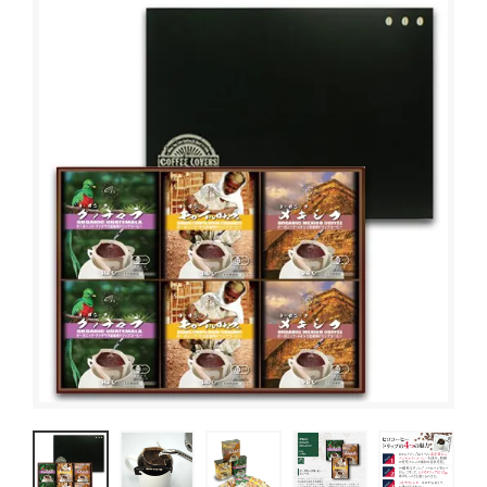
ブレンドコーヒー
デカフェについて
スペシャルティコーヒーとは
オーガニックコーヒー
サステイナブルコーヒーについて
ご利用ガイド
デカフェオーガニック（カフェインレス）
HIRO CERT認証農園について
お買い物方法
大容量コーヒー豆
ハニープロセス
お問合わせ
ネルドリップアイスコーヒーのおいしさの理由
コーヒーの淹れ方について
ドリップコーヒー
ムービーコンテンツ
アイスコーヒー
HIRO TIMES コーヒーに関する情報をお届け
カフェオレベース