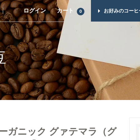
ログイン
カート
お好みのコーヒ
0
ギフト一覧
その他商品
スイーツ
コーヒーギフト（すべて）
豆
シュガー・フレ
コーヒーマイスターセレクト
ップ
ギフト
コーヒー器具
レギュラーコーヒーギフト
ヒロオリジナル
ドリップコーヒーギフト
レス）
スイーツギフト
スイーツとコーヒーギフト
オーガニック グァテマラ（グ