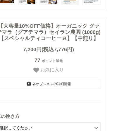
【大容量10%OFF価格】オーガニック グァ
テマラ（グアテマラ）セイラン農園 (1000g)
【スペシャルティコーヒー豆】【中煎り】
7,200円(税込7,776円)
77
ポイント還元
お気に入り
各オプションの詳細情報
【豆のまま】
【中挽き】ペーパードリップ
用
豆の挽き方
【極細挽き】エスプレッソ用
【細挽き】