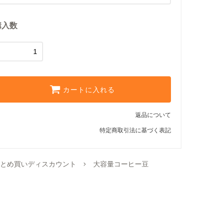
【中細挽き】サイフォン用
購入数
【粗挽き】ネルドリップ用
【極粗挽き】パーコレーター/
フレンチプレス用
カートに入れる
返品について
特定商取引法に基づく表記
とめ買いディスカウント
大容量コーヒー豆