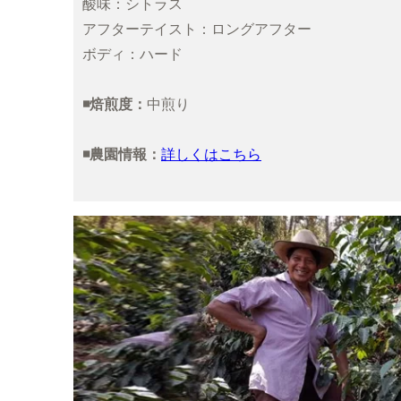
酸味：シトラス
アフターテイスト：ロングアフター
ボディ：ハード
◾️焙煎度：
中煎り
◾️農園情報：
詳しくはこちら