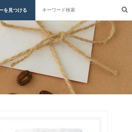
ーを見つける
■定期便
■特集 一覧
■原材料・販売期間一覧
ッシュ・シロ
ヒロコーヒーについて
スペシャルティコーヒーとは
オーガニックコーヒーへのこだわ
り
グッズ
ご利用ガイド
お買い物方法
電話注文はこちら
0120-16-1050