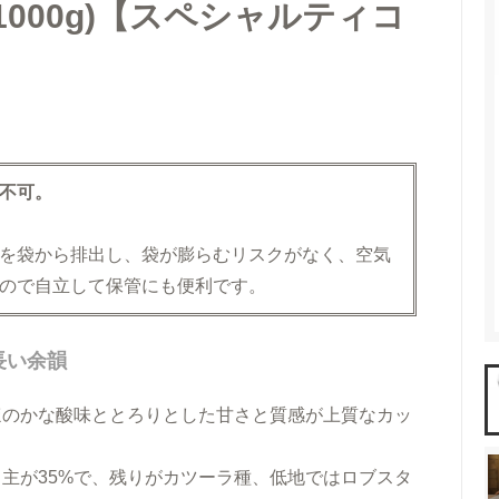
料）
アイスコーヒーギフト
000g)【スペシャルティコ
ント
送料無料（ギフト）
け不可。
を袋から排出し、袋が膨らむリスクがなく、空気
ので自立して保管にも便利です。
長い余韻
ほのかな酸味ととろりとした甘さと質感が上質なカッ
ャ主が35%で、残りがカツーラ種、低地ではロブスタ