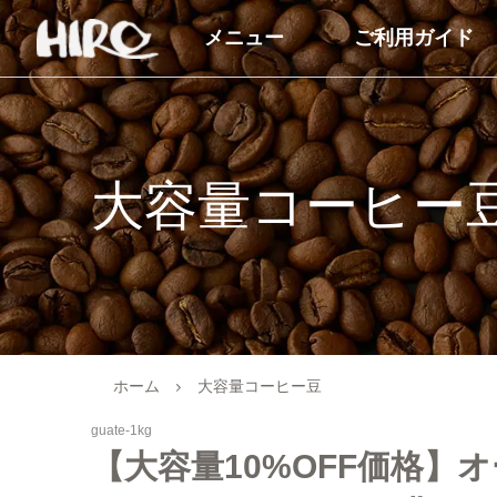
メニュー
ご利用ガイド
自家焙煎コーヒー豆
コーヒー商品
コーヒー豆（すべて）
ドリップコーヒー
大容量コーヒー
コーヒーマイスターセレクト
アイスコーヒー
シングルオリジン
カフェオレベース
ブレンドコーヒー
オーガニック商品
オーガニックコーヒー
デカフェ（カフェイン
ホーム
大容量コーヒー豆
商品
デカフェオーガニック（カフ
guate-1kg
ェインレス）
送料無料（コーヒー）
【大容量10%OFF価格】