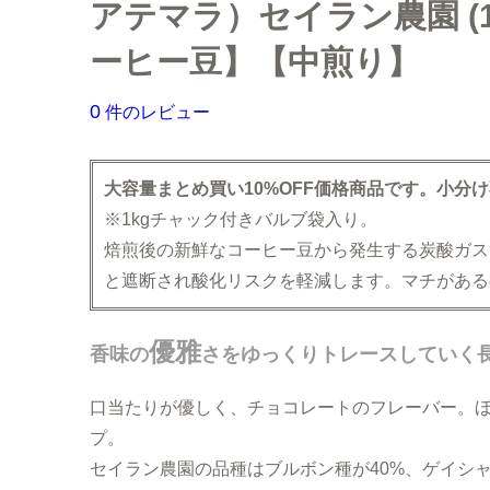
大容量コーヒー豆
お試しセット（送料無
アテマラ）セイラン農園 (1
ーヒー豆】【中煎り】
まとめ買いディスカウ
0
件のレビュー
大容量まとめ買い10%OFF価格商品です。小分
※1kgチャック付きバルブ袋入り。
焙煎後の新鮮なコーヒー豆から発生する炭酸ガス
と遮断され酸化リスクを軽減します。マチがある
優雅
香味の
さをゆっくりトレースしていく
口当たりが優しく、チョコレートのフレーバー。
プ。
セイラン農園の品種はブルボン種が40%、ゲイシ