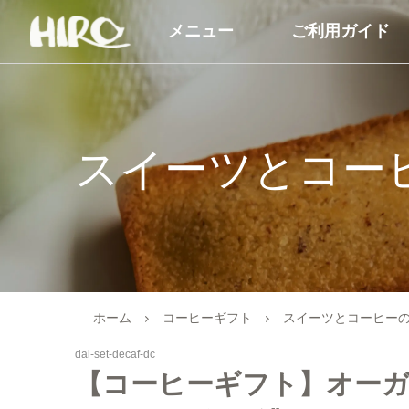
メニュー
ご利用ガイド
自家焙煎コーヒー豆
コーヒー商品
コーヒー豆（すべて）
ドリップコーヒー
スイーツとコー
コーヒーマイスターセレクト
アイスコーヒー
シングルオリジン
カフェオレベース
ブレンドコーヒー
オーガニック商品
オーガニックコーヒー
デカフェ（カフェイン
ホーム
コーヒーギフト
スイーツとコーヒー
商品
デカフェオーガニック（カフ
dai-set-decaf-dc
ェインレス）
送料無料（コーヒー）
【コーヒーギフト】オーガ