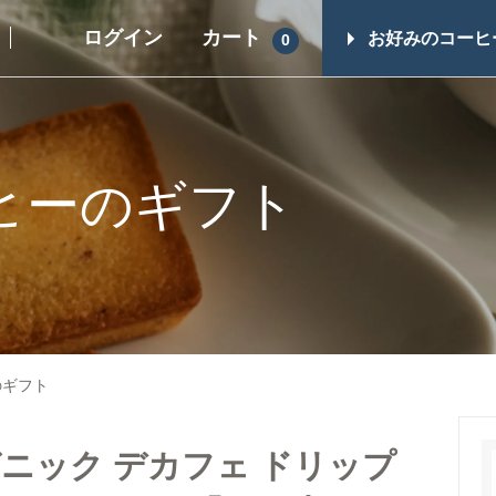
ログイン
カート
お好みのコーヒ
0
ギフト一覧
その他商品
スイーツ
コーヒーギフト（すべて）
ヒーのギフト
シュガー・フレ
コーヒーマイスターセレクト
ップ
ギフト
コーヒー器具
レギュラーコーヒーギフト
ヒロオリジナル
ドリップコーヒーギフト
レス）
のギフト
スイーツギフト
スイーツとコーヒーギフト
ニック デカフェ ドリップ