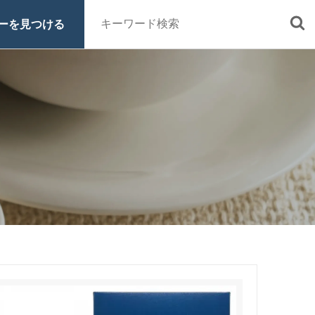
ーを見つける
■定期便
■特集 一覧
■原材料・販売期間一覧
ッシュ・シロ
ヒロコーヒーについて
スペシャルティコーヒーとは
オーガニックコーヒーへのこだわ
り
グッズ
ご利用ガイド
お買い物方法
電話注文はこちら
0120-16-1050