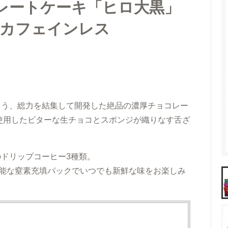
料）
アイスコーヒーギフト
レートケーキ「ヒロ大黒」
 カフェインレス
ント
送料無料（ギフト）
よう、総力を結集して開発した絶品の濃厚チョコレー
使用したビターな生チョコとスポンジが織りなす舌ざ
ドリップコーヒー3種類。
可能な窒素充填パックでいつでも新鮮な味をお楽しみ