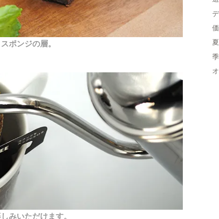
デ
価
夏
トスポンジの層。
季
オ
楽しみいただけます。