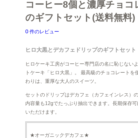
大容量コーヒー豆
お試しセット（送料無
コーヒー8個と濃厚チョコ
のギフトセット(送料無料)
まとめ買いディスカウ
0
件のレビュー
ヒロ大黒とデカフェドリップのギフトセット
ヒロケーキ工房がコーヒー専門店の名に恥じない
トケーキ「ヒロ大黒」。 最高級のチョコレートを
わりは、重厚な大人のスイーツ。
セットのドリップはデカフェ（カフェインレス）の
内容量も12gでたっぷり抽出できます。長期保存
いただけます。
★オーガニックデカフェ★