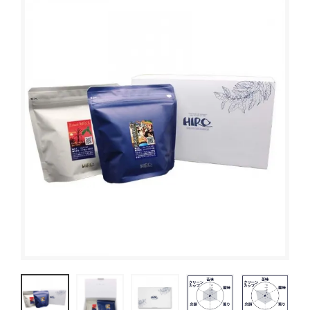
ブレンドコーヒー
デカフェについて
スペシャルティコーヒーとは
オーガニックコーヒー
サステイナブルコーヒーについて
ご利用ガイド
デカフェオーガニック（カフェインレス）
HIRO CERT認証農園について
お買い物方法
大容量コーヒー豆
ハニープロセス
お問合わせ
ネルドリップアイスコーヒーのおいしさの理由
コーヒーの淹れ方について
ドリップコーヒー
ムービーコンテンツ
アイスコーヒー
HIRO TIMES コーヒーに関する情報をお届け
カフェオレベース