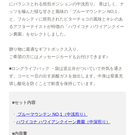
にバランスとれる焙煎ポジションの中浅煎り。 香ばしく、ナ
ッツを噛んだ様な甘さと風味の「ブルーマウンテン NO,1」
と、フルシティに焙煎されたビターチョコの風味とキレのあ
るアフターテイストが特徴の「ハワイコナ ハワイアンクイー
ン農園」をセレクトしました。
贈り物に最適なギフトボックス入り。
ご希望の方にはメッセージカードもお付けできます♪
■️ロングライフパック ・袋は逆止弁がついていて外気を通さ
ず、コーヒー豆の出す炭酸ガスを放出します。中身は窒素充
填し酸化を防ぐことで鮮度を保持しています。
■セット内容
・
ブルーマウンテン NO,1（中浅煎り）
・
ハワイコナ ハワイアンクイーン農園（中深煎り）
■内容量