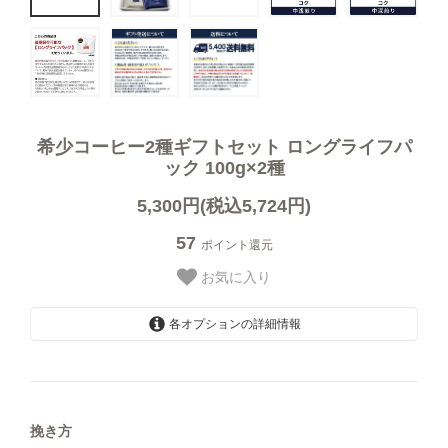
オーガニック商品
デカフェ（カフェインレス）商品
送料無料（コーヒー）
希少コーヒー2種ギフトセット ロングライフパ
ック 100g×2種
お試しセット（送料無料）
5,300円(税込5,724円)
57
ポイント還元
まとめ買いディスカウント
お気に入り
各オプションの詳細情報
豆のまま
コーヒーギフト（すべて）
【中挽き】ペーパードリップ用
挽き方
コーヒーマイスターセレクトギフト