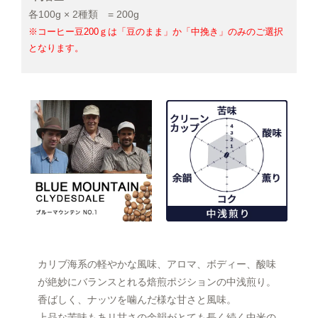
各100g × 2種類 = 200g
※コーヒー豆200ｇは「豆のまま」か「中挽き」のみのご選択
となります。
カリブ海系の軽やかな風味、アロマ、ボディー、酸味
が絶妙にバランスとれる焙煎ポジションの中浅煎り。
香ばしく、ナッツを噛んだ様な甘さと風味。
上品な苦味もあリ甘さの余韻がとても長く続く中米の