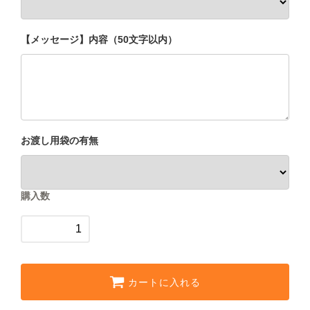
シュガー・フレッシュ・シロップ
【メッセージ】内容（50文字以内）
コーヒー器具
ヒロオリジナルグッズ
お渡し用袋の有無
購入数
すべてのコーヒー豆から選ぶ
味わいで選ぶ
焙煎度で選ぶ
カートに入れる