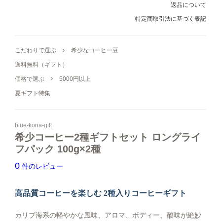
産地で選ぶ
返品について
特定商取引法に基づく表記
こだわりで選ぶ
こだわりで選ぶ
希少なコーヒー豆
フレーバーから選ぶ
送料無料（ギフト）
シーン/気分で選ぶ
価格で選ぶ
5000円以上
夏ギフト特集
飲み方で選ぶ
blue-kona-gift
希少コーヒー2種ギフトセット ロングライ
フパック 100g×2種
0
件のレビュー
高品質コーヒーを楽しむ 2種入りコーヒーギフト
カリブ海系の軽やかな風味、アロマ、ボディー、酸味が絶妙