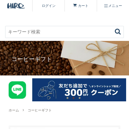
ログイン
カート
メニュー
お好みのコーヒーを見つける
キーワード検索
商品を探す
コーヒーギフト
コーヒーを楽しむ
ヒロコーヒー品質について
定期便
コーヒー豆（すべて）
いながわ焙煎工房について
特集 一覧
コーヒーマイスターセレクト
ホーム
コーヒーギフト
シーズナリティについて
原材料・販売期間一覧
シングルオリジン
オーガニックコーヒーへのこだわり
ヒロコーヒーについて