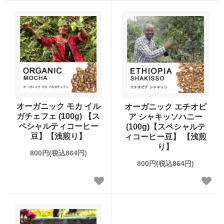
ブレンドコーヒー
デカフェについて
スペシャルティコーヒーとは
オーガニックコーヒー
サステイナブルコーヒーについて
ご利用ガイド
デカフェオーガニック（カフェインレス）
HIRO CERT認証農園について
お買い物方法
大容量コーヒー豆
ハニープロセス
オーガニック モカ イル
オーガニック エチオピ
お問合わせ
ガチェフェ (100g) 【ス
ア シャキッソハニー
ネルドリップアイスコーヒーのおいしさの理由
ペシャルティコーヒー
(100g)【スペシャルテ
豆】【浅煎り】
ィコーヒー豆】 【浅煎
り】
コーヒーの淹れ方について
800円(税込864円)
800円(税込864円)
ドリップコーヒー
ムービーコンテンツ
アイスコーヒー
HIRO TIMES コーヒーに関する情報をお届け
カフェオレベース