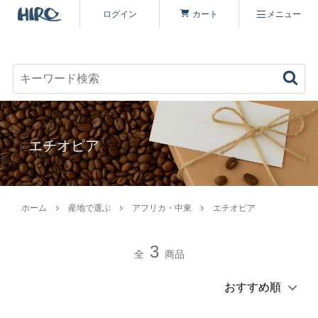
ログイン
カート
メニュー
お好みのコーヒーを見つける
キーワード検索
商品を探す
エチオピア
コーヒーを楽しむ
ヒロコーヒー品質について
定期便
ホーム
産地で選ぶ
アフリカ・中東
エチオピア
コーヒー豆（すべて）
いながわ焙煎工房について
特集 一覧
3
全
商品
コーヒーマイスターセレクト
シーズナリティについて
原材料・販売期間一覧
シングルオリジン
オーガニックコーヒーへのこだわり
ヒロコーヒーについて